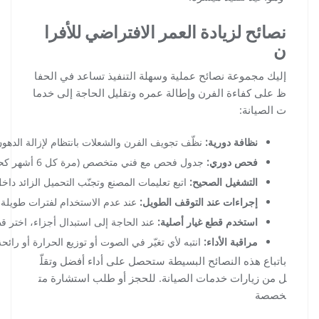
نصائح لزيادة العمر الافتراضي للأفرا
ن
إليك مجموعة نصائح عملية وسهلة التنفيذ تساعد في الحفا
ظ على كفاءة الفرن وإطالة عمره وتقليل الحاجة إلى خدما
ت الصيانة:
نظافة دورية:
نظّف تجويف الفرن والشعلات بانتظام لإزالة الدهون وبقايا الطعام؛ نوصي بالتنظيف كل 3 أ
فحص دوري:
جدول فحص مع فني متخصص (مرة كل 6 أشهر كحد أدنى) لفحص وصلات الغاز والأسلاك وعناصر التسخين. الفحص المبكر يكشف الأعطال البسيطة ويوفر عليك تكاليف إصلاح كبيرة لاحقاً.
التشغيل الصحيح:
اتبع تعليمات المصنع وتجنّب التحميل الزائد د
إجراءات عند التوقف الطويل:
عند عدم الاستخدام لفترات طويلة، 
استخدم قطع غيار أصلية:
عند الحاجة إلى استبدال أجزاء، اختر قط
مراقبة الأداء:
انتبه لأي تغيّر في الصوت أو توزيع الحرارة أو رائ
باتباع هذه النصائح البسيطة ستحصل على أداء أفضل وتقلّ
ل من زيارات خدمات الصيانة. للحجز أو طلب استشارة مت
خصصة