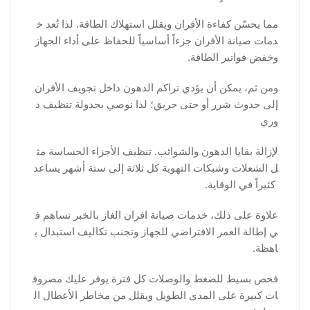
مما يحسّن كفاءة الأفران ويقلل استهلاك الطاقة. لذا تُعد خ
دمات صيانة الأفران جزءاً أساسياً للحفاظ على أداء الجهاز
وخفض فواتير الطاقة.
ومن ثم، يمكن أن يؤدي تراكم الدهون داخل تجويف الأفران
إلى حدوث شرر أو حتى حريق؛ لذا نوصي بجدولة تنظيف د
وري
لإزالة بقايا الدهون والشوائب. تنظيف الأجزاء الحساسة مث
ل الشعلات وشبكات التهوية كل ثلاثة إلى ستة أشهر يساعد
كثيراً في الوقاية.
علاوة على ذلك، خدمات صيانة افران الغاز بالخبر تساهم ف
ي إطالة العمر الافتراضي للجهاز وتجنب تكاليف استبدال ب
اهظة.
فحص بسيط للضغط والوصلات كل فترة يوفر عليك مصروف
ات كبيرة على المدى الطويل ويقلل من مخاطر الأعطال ال