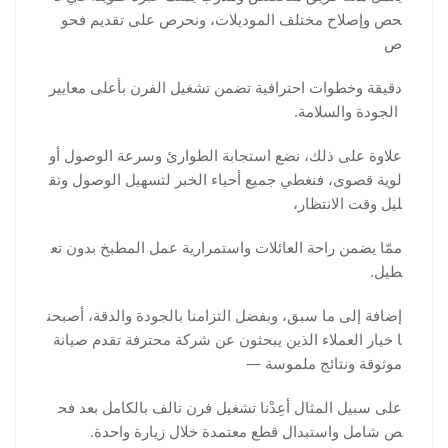
حص وإصلاح مختلف الموديلات، ونحرص على تقديم فحو
ص
دقيقة وخطوات احترافية تضمن تشغيل الفرن بأعلى معايير
الجودة والسلامة.
علاوة على ذلك، نضع استجابة الطوارئ وسرعة الوصول أو
لوية قصوى، فنغطي جميع أحياء الخبر لتسهيل الوصول وتق
ليل وقت الانتظار،
ممّا يضمن راحة العائلات واستمرارية عمل المطبخ بدون تع
طيل.
إضافة إلى ما سبق، وبفضل التزامنا بالجودة والدقة، أصبحن
ا خيار العملاء الذين يبحثون عن شركة محترفة تقدم صيانة
موثوقة ونتائج ملموسة —
على سبيل المثال أعِدْنا تشغيل فرن تالف بالكامل بعد فح
ص شامل واستبدال قطع معتمدة خلال زيارة واحدة.