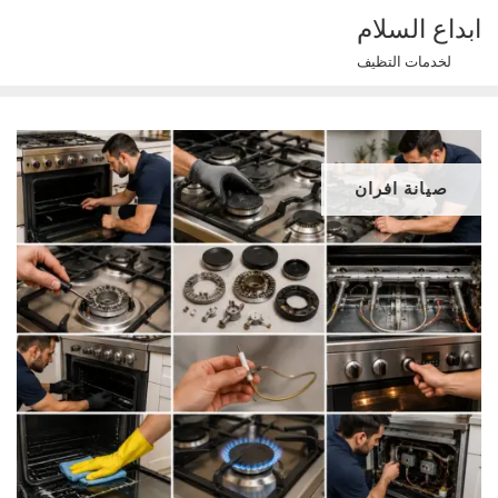
Ski
ابداع السلام
t
لخدمات التظيف
conten
صيانة افران