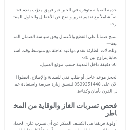
خدمة الصيانة متوفرة في الخبر عبر فريق مدرّب يقدم فح
صاً شاملاً مع تقديم تقرير واضح عن الأعطال والحلول المقت
رحة.
نمنح ضماناً على القطع والأعمال وفق سياسة الضمان المت
بعة—
وللحالات الطارئة نقدم مواعيد عاجلة مع متوسط وقت است
جابة يتراوح بين 30-
60 دقيقة داخل المدينة حسب موقع العميل.
لحجز موعد عاجل أو طلب فني للصيانة والإصلاح، اتصلوا ا
لآن على 0539351448 لننسق زيارة سريعة واستعادة عم
ل الفرن بأمان وكفاءة.
فحص تسربات الغاز والوقاية من المخ
اطر
أولوية فريقنا هي الكشف المبكر عن أي تسرب غازي لحماي
ة منزلك ومحيط المطبخ. نقدم فحصاً دقيقاً لكل نقاط الو