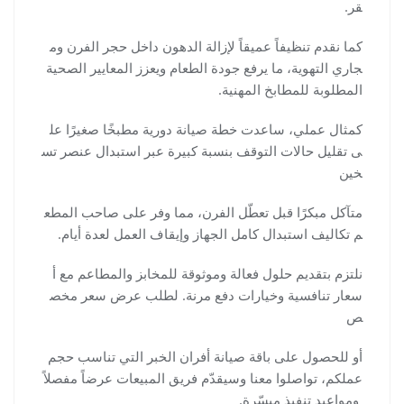
قر.
كما نقدم تنظيفاً عميقاً لإزالة الدهون داخل حجر الفرن وم
جاري التهوية، ما يرفع جودة الطعام ويعزز المعايير الصحية
المطلوبة للمطابخ المهنية.
كمثال عملي، ساعدت خطة صيانة دورية مطبخًا صغيرًا عل
ى تقليل حالات التوقف بنسبة كبيرة عبر استبدال عنصر تس
خين
متآكل مبكرًا قبل تعطّل الفرن، مما وفر على صاحب المطع
م تكاليف استبدال كامل الجهاز وإيقاف العمل لعدة أيام.
نلتزم بتقديم حلول فعالة وموثوقة للمخابز والمطاعم مع أ
سعار تنافسية وخيارات دفع مرنة. لطلب عرض سعر مخص
ص
أو للحصول على باقة صيانة أفران الخبر التي تناسب حجم
عملكم، تواصلوا معنا وسيقدّم فريق المبيعات عرضاً مفصلاً
ومواعيد تنفيذ ميسّرة.