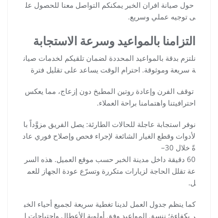
حول صيانة افران الخبر يمكنكم التواصل معنا للحصول عل
ى توجيه عملي وسريع.
التزامنا بالمواعيد وسرعة الاستجابة
نلتزم بدقة بالمواعيد المحددة لضمان تلقيكم لخدمات صيان
ة سريعة وموثوقة. احترام الوقت يساعد على تقليل فترة
توقف الفرن وإعادة روتين المطبخ دون إزعاج، مما يعكس
احترافيتنا واهتمامنا براحة العملاء.
نوفر استجابة عاجلة للحالات الطارئة: يصل الفريق مزوَّداً با
لأدوات وقطع الغيار الشائعة لإجراء فحص وإصلاح فوري عاد
ةً خلال 30–
60 دقيقة داخل مدينة الخبر حسب موقع العميل. هذه السر
عة تقلل الحاجة لزيارات متكررة وتسرّع عودة الجهاز للعم
ل.
كما ينظم جدول العمل لدينا تغطية سريعة لجميع أحياء الخب
ر بكفاءة؛ ننسق المواعيد وفق أولوية الأعطال واحتياجات ا