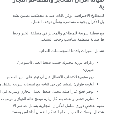
ية
للمطابخ الاحترافية، نوفر باقات صيانة مخصّصة تضمن تشغ
يل الأفران بجودة مستمرة وتقلّل توقف العمل،
مع تغطية سريعة للمطاعم والمخابز في منطقة الخبر وخط
ط صيانة منتظمة تتناسب وحجم التشغيل.
تشمل مميزات باقاتنا للمؤسسات الغذائية:
زيارات دورية مجدولة حسب ضغط العمل (أسبوعي/
شهري/
ربع سنوي) لاكتشاف الأعطال قبل أن تؤثر على سير المطبخ.
أولوية طوارئ للمشتركين في الباقة مع استجابة سريعة لتقليل 
توفير قطع غيار أصلية تتحمل ضغط العمل التجاري وسرعة في الت
تقارير فحص واضحة بعد كل زيارة توضح حالة الجهاز والتوصيات و
نقوم بفحصٍ دوري شامل للأفران التجارية يشمل عناصر الا
شتعال، وصلات الغاز، ونظام التحكم لضمان أداء آمن ومست