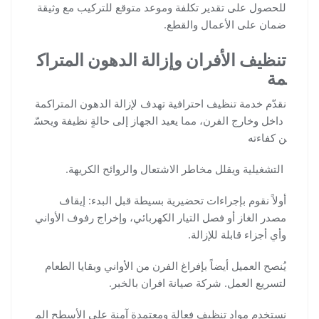
للحصول على تقدير تكلفة وموعد متوقع للتركيب مع وثيقة
ضمان على الأعمال والقطع.
تنظيف الأفران وإزالة الدهون المتراك
مة
نقدّم خدمة تنظيف احترافية تهدف لإزالة الدهون المتراكمة
داخل وخارج الفرن، مما يعيد الجهاز إلى حالةٍ نظيفة ويحسّ
ن كفاءته
التشغيلية ويقلل مخاطر الاشتعال والروائح الكريهة.
أولاً نقوم بإجراءات تحضيرية بسيطة قبل البدء: إيقاف
مصدر الغاز أو فصل التيار الكهربائي، وإخراج رفوف الأواني
وأي أجزاء قابلة للإزالة.
يُنصح العميل أيضاً بإفراغ الفرن من الأواني وبقايا الطعام
لتسريع العمل. شركة صيانة افران بالخبر.
نستخدم مواد تنظيف فعالة ومعتمدة آمنة على الأسطح الم