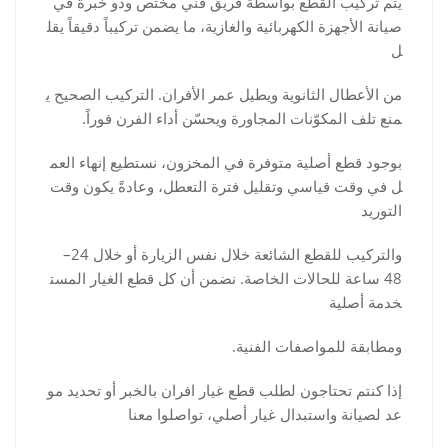
يتم تركيب القطع بواسطة فريق فني مختص وذو خبرة في
صيانة الأجهزة الكهربائية والغازية، ما يضمن تركيباً دقيقاً يقل
ل
من الأعطال الثانوية ويطيل عمر الأفران. التركيب الصحيح ي
منع تلف المكوّنات المجاورة ويحسّن أداء الفرن فوراً.
بوجود قطع أصلية متوفرة في المخزون، نستطيع إنهاء العم
ل في وقت قياسي وتقليل فترة التعطل، وعادةً يكون وقت
التوريد
والتركيب للقطع الشائعة خلال نفس الزيارة أو خلال 24–
48 ساعة للحالات الخاصة. نضمن أن كل قطع الغيار المست
خدمة أصلية
ومطابقة للمواصفات الفنية.
إذا كنتم تحتاجون لطلب قطع غيار افران بالخبر أو تحديد مو
عد لصيانة واستبدال غيار أصلي، تواصلوا معنا