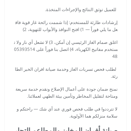
للعميل توثق النتائج والإجراءات المتخذة.
إرشادات طارئة للمستخدم: إذا شممت رائحة غاز قوية فاف
عل ما يلي فوراً — 1) افتح النوافذ والأبواب للتهوية، 2)
اغلق صمام الغاز الرئيسي إن أمكن، 3) لا تشعل أي نار ولا ت
ستخدم مفاتيح الكهرباء، 4) اتصل بنا فوراً على 05393514
48
لطلب فحص تسربات الغاز وخدمة صيانة افران الخبر الطا
رئة.
نمنح ضمان جودة على أعمال الإصلاح ونقدم خدمة سريعة
ومتاحة لتقليل المخاطر وتأمين بيئة الطهي لعملائنا.
لا تترددوا في طلب فحص فوري عند أي شك — راحتكم و
سلامة منزلكم هما الأولوية.
صيانة أفران المخابز والمطاعم التجار