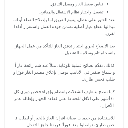
قياس ضغط الغاز ومعدل التدفق.
تشغيل واختبار نظام الاشتعال والمفاتيح.
عند العثور على عطل، يقوم الفريق إما بإصلاح القطع أو اس
تبدالها بقطع غيار أصلية تضمن جودة العمل واستقرار أداء ا
لفرن.
بعد الإصلاح نُجري اختبار تدفق الغاز للتأكد من عمل الجهاز
بانسجام تام وسلامة التشغيل.
كذلك، نقدّم نصائح عملية للوقاية؛ مثلاً عند شم رائحة غاز أ
و سماع صفير في الأنابيب نوصي بإغلاق مصدر الغاز فورًا و
طلب فحص طارئ.
كما ننصح بتنظيف الشعلات بانتظام وإجراء فحص دوري كل
6 أشهر على الأقل للحفاظ على كفاءة الجهاز وإطالة عمر
الأفران.
للاستفادة من خدمات صيانة افران الغاز بالخبر أو لطلب ف
حص طارئ، تواصلوا معنا فوراً؛ فريقنا جاهز للتدخل