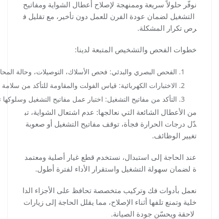
نوفّر حلولاً سريعة وممنهجة لإصلاح أعطال الشواية ومفاتيح
التشغيل لضمان عودة الفرن للعمل دون تأخير، مع تقليل ف
رص تكرار المشكلة.
خطوات الفحص والتشخيص المتبعة لدينا:
الفحص البصري والبدئي: فحص الأسلاك، التوصيلات، وحالة المحام
الاختبارات الكهربائية: قياس الفولت والمقاومة للتأكد من سلامة 
التأكد من مفاتيح التشغيل: اختبار عمل مفاتيح التشغيل وسلوكها
من الأعطال الشائعة التي نعالجها: عدم اشتعال الشواية، تب
دّل درجات الحرارة فجأة، توقف مفاتيح التشغيل أو صعوبة
تغيير الوظائف.
عند الحاجة إلى استبدال، نستخدم قطع غيار أصلية ومعتمد
ة لضمان سهولة التشغيل واستقرار الأداء لفترة أطول.
نعمل بأدوات فك وتركيب متخصصة تحافظ على الأجزاء الدا
خلية وتمنع تلفها أثناء الإصلاح، مما يقلل الحاجة إلى زيارات
لاحقة ويحسّن جودة الصيانة.