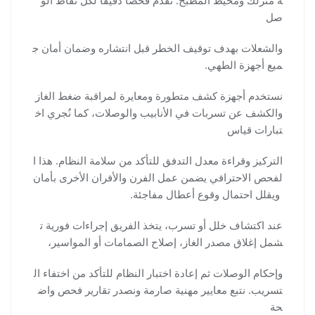
صل
والشعلات بهدف توقيف الخطر قبل انتشاره وضمان أمان ج
ميع أجهزة الطهي.
نستخدم أجهزة كشف متطورة ومعايرة لمراقبة ضغط الغاز
والكشف عن تسربات في الأنابيب والوصلات، كما نُجري اخ
تبارات قياس
التركيز وقراءة معدل التدفق للتأكد من سلامة النظام. هذا ا
لفحص الاحترافي يضمن عمل الفرن والأفران الأخرى بأمان
ويقلل احتمال وقوع أعطال مفاجئة.
عند اكتشاف خلل أو تسرب، يتخذ الفريق إجراءات فورية ت
شمل إغلاق مصدر الغاز، إصلاح الصمامات أو المواسير،
وإحكام الوصلات ثم إعادة اختبار النظام للتأكد من اختفاء ال
تسريب. نتبع معايير مهنية صارمة ونصدر تقارير فحص واض
حة