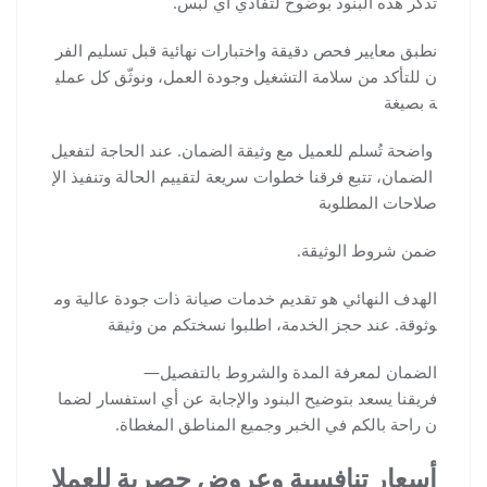
تُذكر هذه البنود بوضوح لتفادي أي لبس.
نطبق معايير فحص دقيقة واختبارات نهائية قبل تسليم الفر
ن للتأكد من سلامة التشغيل وجودة العمل، ونوثّق كل عملي
ة بصيغة
واضحة تُسلم للعميل مع وثيقة الضمان. عند الحاجة لتفعيل
الضمان، تتبع فرقنا خطوات سريعة لتقييم الحالة وتنفيذ الإ
صلاحات المطلوبة
ضمن شروط الوثيقة.
الهدف النهائي هو تقديم خدمات صيانة ذات جودة عالية وم
وثوقة. عند حجز الخدمة، اطلبوا نسختكم من وثيقة
الضمان لمعرفة المدة والشروط بالتفصيل—
فريقنا يسعد بتوضيح البنود والإجابة عن أي استفسار لضما
ن راحة بالكم في الخبر وجميع المناطق المغطاة.
أسعار تنافسية وعروض حصرية للعملا