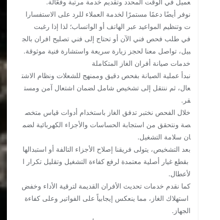
عميل في الوقت المحدد وتقديم خدمة مرتبة وفعّالة.
نوفر أيضًا دعمًا مستمرًا لخدمة العملاء للرد على الاستفسارا
ت وتنظيم المواعيد عبر الهاتف أو الواتساب؛ لذا إذا رغبت
في طلب فحص فني الآن أو تحتاج إلى فني تصليح افران بالج
بيل، تواصل معنا لحجز زيارة سريعة واستشارة فنية موثوقة.
خدمات صيانة أفران الغاز المتكاملة
نبدأ عملية الصيانة بفحص دقيق وممنهج للشعلات ونظام الاشت
عال، ثم ننتقل إلى تشخيص شامل لضمان اشتعال آمن ومست
قر.
خلال الفحص نختبر تدفق الغاز باستخدام أدوات قياس متخص
صة ونتحقق من استجابة الحساسات والأجزاء الكهربائية لضم
ان سلامة التشغيل.
بعد التشخيص، يتولى فريقنا إصلاح الأجزاء التالفة أو استبدالها
بقطع غيار أصلية معتمدة لرفع كفاءة التشغيل وتقليل تكرار ا
لأعطال.
كما نقدم خدمات تحديث الأفران القديمة لترقية الأداء وخفض
استهلاك الغاز، مما ينعكس إيجابياً على الفواتير وعلى كفاءة
الجهاز.