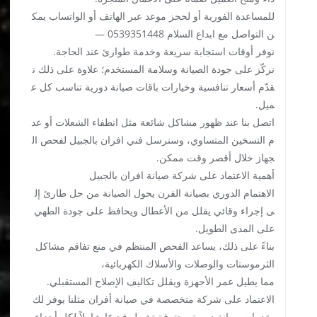
للمساعدة الفورية أو لحجز موعد عبر الهاتف أو الواتساب يمك
ن التواصل مع ابداع السلام 0539351448 —
نوفر أوقات استجابة سريعة وخدمة طوارئ عند الحاجة.
نركّز على جودة الصيانة وسلامة المستخدم؛ علاوة على ذلك ن
قدّم أسعار تنافسية وخيارات باقات صيانة دورية تناسب كل ع
ميل.
اتصل بنا عند ظهور مشاكل شائعة مثل انطفاء الشعلات أو عد
م التسخين المتساوي، وسنرسل فني افران بالجبيل لفحص ال
جهاز خلال أقصر وقت ممكن.
أهمية الاعتماد على شركة صيانة افران بالجبيل
الاهتمام الدوري بصيانة الفرن يحول الصيانة من حل طارئ إل
ى إجراء وقائي يقلل من الأعطال ويحافظ على جودة الطهي
على المدى الطويل.
بناءً على ذلك، يساعد الفحص المنتظم في منع تفاقم مشاكل
الثرموستات والوصلات والأسلاك الكهربائية،
مما يطيل عمر الأجهزة ويقلل تكاليف الإصلاح المستقبلي.
الاعتماد على شركة متخصصة في صيانة أفران مثلنا يوفر لك
خدمات صيانة دورية محترفة تشمل فحصًا شاملاً لكل أجزاء