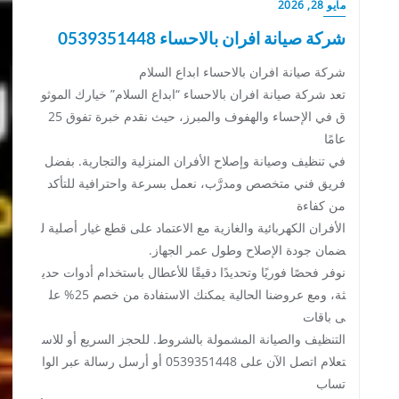
مايو 28, 2026
شركة صيانة افران بالاحساء 0539351448
شركة صيانة افران بالاحساء ابداع السلام
تعد شركة صيانة افران بالاحساء “ابداع السلام” خيارك الموثو
ق في الإحساء والهفوف والمبرز، حيث نقدم خبرة تفوق 25
عامًا
في تنظيف وصيانة وإصلاح الأفران المنزلية والتجارية. بفضل
فريق فني متخصص ومدرَّب، نعمل بسرعة واحترافية للتأكد
من كفاءة
الأفران الكهربائية والغازية مع الاعتماد على قطع غيار أصلية ل
ضمان جودة الإصلاح وطول عمر الجهاز.
نوفر فحصًا فوريًا وتحديدًا دقيقًا للأعطال باستخدام أدوات حدي
ثة، ومع عروضنا الحالية يمكنك الاستفادة من خصم 25% عل
ى باقات
التنظيف والصيانة المشمولة بالشروط. للحجز السريع أو للاس
تعلام اتصل الآن على 0539351448 أو أرسل رسالة عبر الوا
تساب