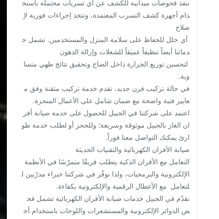
ننفذ فحوصات ميدانية للكشف عن أي تسربات محتملة باستخ
دام أجهزة كشف التسرب المعتمدة، ونتخذ إجراءات فورية لإ
صلاح
أي خلل للحفاظ على سلامة المنزل والمستخدمين. تشمل خ
دماتنا أيضاً تنظيفاً عميقاً للشعلات وإزالة الدهون
لتحسين توزيع الحرارة داخل الصاج وتحقيق نتائج طهي متسا
وية.
في حالة تركيب فرن جديد، نقدم خدمة تركيب متقنة وفق م
عايير فنية واضحة مع ضمان شامل على الأعمال المنجزة.
اعتمد على شركتنا في الجبيل للحصول على خدمة صيانة أفر
ان الغاز بالجبيل موثوقة وسريعة؛ وللحجز أو لطلب خدمة طو
ارئ يمكنك التواصل معنا فوراً.
صيانة الأفران الكهربائية والتقنيات الحديثة
التعامل مع الأفران الذكية يتطلب فريقًا متمرّسًا في الأنظمة
الإلكترونية والبرمجيات، ولذا نوفّر في شركتنا خبراء مدرّبين ل
لتعامل مع الأعطال الرقمية والإلكترونية بكفاءة.
نقدّم في الجبيل خدمات صيانة الأفران الكهربائية تشمل فح
ص الدوائر الإلكترونية والمستشعرات واللوحات باستخدام أج