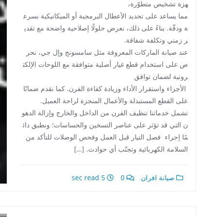
هزة تشخيص متطوّرة،
مما يساعد على تحديد الأعطال البرمجية أو الميكانيكية بسرع
ة ودقّة. بناءً على ذلك، نعرض حلولًا إصلاحية واضحة مع تقدي
ر زمني وتكلفة شفافة.
عند صيانة الماركات المعروفة مثل سامسونج وإل جي، نحر
ص على استخدام قطع غيار أصلية متوافقة مع اللوحات الإلكت
رونية لضمان توافق
الأجزاء واستقرار الأداء وزيادة كفاءة الفرن. كما نقدم ضمانًا
على القطع المستبدلة والأعمال المنجزة لراحة العميل.
تشمل خدماتنا تنظيف الفرن من الداخل والخارج وإزالة الدهو
ن التي قد تؤثر على عناصر التسخين والحساسات؛ ونطبق دائ
مًا إجراء فصل التيار قبل العمل وفحص الوصلات للتأكد من
السلامة الكهربائية وتجنّب أي حوادث. […]
صيانة افران
0
5 sec read