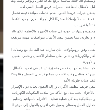
وسنقدّم لك خطة مناسبة لرفع كفاءة الفرن وتوفير وقتك وتق
ليل الأعطال المفاجئة. مميزات فريق العمل الفني لدينا
بفضل خبرات فريقنا الفني، نقدم خدمات صيانة دقيقة تشمل
فحصًا شاملاً وإصلاحًا محترفًا لكل أجزاء الفرن. جميع الأعضا
ء تلقّوا تدريبات
معتمدة وشهادات جودة في صيانة الأجهزة والأنظمة الكهربائي
ة والغازية، مما يضمن تنفيذ الأعمال بمواصفات مهنية مرتفعة
.
نعمل وفق بروتوكولات أمان صارمة عند التعامل مع وصلات ا
لغاز والكهرباء؛ وبالتالي نقلل مخاطر الأعطال ونحمي العميل
والأجهزة.
كما نستخدم أدوات فحص متطوّرة تساعد في تحديد الأعطال
بسرعة وتقليل وقت الإصلاح، مما يوفر على العميل وقتًا وتكا
ليف صيانة طويلة الأمد.
يتقن فريقنا تنظيف الأفران وإزالة الدهون بعناية دون الإضرار
بالأجزاء الحساسة، مع التأكد من سلامة المكونات الكهربائية
والميكانيكية بعد كل عملية تنظيف. الالتزام بالمواعيد وتنظيم
جداول العمل يضمنان وصول فني افران بالجبيل إلى موقع ال