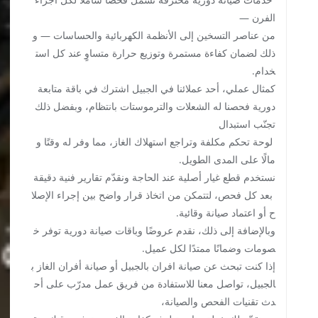
الفرن —
من عناصر التسخين إلى الأنظمة الكهربائية والحساسات — و
ذلك لضمان كفاءة مستمرة وتوزيع حرارة متساوٍ عند كل است
خدام.
كمثال عملي، أحد عملائنا في الجبيل اشترك في باقة متابعة
دورية فحصنا له الشعلات والترموستات بانتظام، وبفضل ذلك
تجنّب استبدال
لوحة تحكم مكلفة وتراجع استهلاك الغاز، مما وفر له وقتًا و
مالًا على المدى الطويل.
نستخدم قطع غيار أصلية عند الحاجة ونقدّم تقارير فنية دقيقة
بعد كل فحص، لتتمكن من اتخاذ قرار واضح بين إجراء الإصلا
ح أو اعتماد صيانة وقائية.
وبالإضافة إلى ذلك، نقدم عروضًا وباقات صيانة دورية توفر خ
صومات وضمانًا ممتدًا لكل عميل.
إذا كنت تبحث عن صيانة افران بالجبيل أو صيانة أفران الغاز ب
الجبيل، تواصل معنا للاستفادة من فريق عمل مدرّب على أح
دث تقنيات الفحص والصيانة،