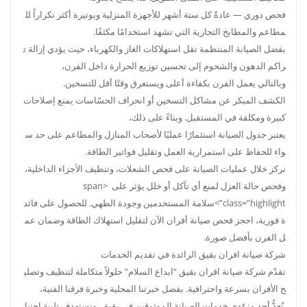
فحص دوري — عادةً كل ستة أشهر للأجهزة المنزلية وبوتيرة أكثر تكراراً لل
مطاعم والمطابخ التجارية التي تشهد استخدامًا مكثفًا.
بفضل الصيانة المنتظمة تقل استهلاكات الغاز والكهرباء، حيث يؤدي إزالة ت
راكم الدهون والشحوم إلى تحسين توزيع الحرارة داخل الفرن،
وبالتالي يعمل الفرن بكفاءة أعلى ويستغرق وقتًا أقل للتسخين.
الكشف المبكر عن مشاكل التسخين أو انحراف الحسّاسات يمنع إصلاحات
كبيرة ومكلفة في المستقبل. وبناءً على ذلك،
يعتبر جدول الصيانة استثمارًا عمليًا لأصحاب المنازل والمطاعم على حد س
واء للحفاظ على استمرارية العمل وتقليل فواتير الطاقة.
نركز خلال عمليات الصيانة على فحص الشعلات، وتنظيف الأجزاء الداخلية،
وفحص حالة العزل لمنع أي تآكل أو خلل يؤثر على <span
class=”highlight”>سلامة المستخدمين وجودة الطهي. للحصول على فائد
ة فورية، احجز فحص صيانة أفران الآن لتقليل استهلاك الطاقة وضمان عم
ل الفرن بأفضل صورة.
شركة صيانة افران بقيق الرائدة في تقديم الخدمات
تقدّم شركة صيانة افران بقيق “ابداع السلام” حلولاً متكاملة لتنظيف وتصلي
ح الأفران بسرعة واحترافية. بفضل خبرتنا المحلية وخبرة فرقنا الفنية،
نُعدُّ أحد مزوّدي خدمات الصيانة الموثوقين في بقيق، ونستهدف تلبية احتيا