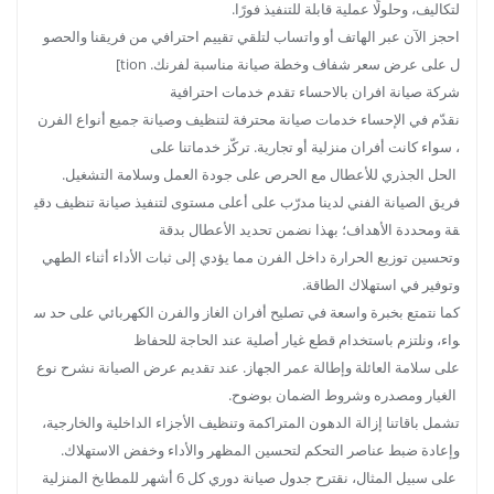
لتكاليف، وحلولًا عملية قابلة للتنفيذ فورًا.
احجز الآن عبر الهاتف أو واتساب لتلقي تقييم احترافي من فريقنا والحصو
ل على عرض سعر شفاف وخطة صيانة مناسبة لفرنك. tion]
شركة صيانة افران بالاحساء تقدم خدمات احترافية
نقدّم في الإحساء خدمات صيانة محترفة لتنظيف وصيانة جميع أنواع الفرن
، سواء كانت أفران منزلية أو تجارية. تركّز خدماتنا على
الحل الجذري للأعطال مع الحرص على جودة العمل وسلامة التشغيل.
فريق الصيانة الفني لدينا مدرّب على أعلى مستوى لتنفيذ صيانة تنظيف دقي
قة ومحددة الأهداف؛ بهذا نضمن تحديد الأعطال بدقة
وتحسين توزيع الحرارة داخل الفرن مما يؤدي إلى ثبات الأداء أثناء الطهي
وتوفير في استهلاك الطاقة.
كما نتمتع بخبرة واسعة في تصليح أفران الغاز والفرن الكهربائي على حد س
واء، ونلتزم باستخدام قطع غيار أصلية عند الحاجة للحفاظ
على سلامة العائلة وإطالة عمر الجهاز. عند تقديم عرض الصيانة نشرح نوع
الغيار ومصدره وشروط الضمان بوضوح.
تشمل باقاتنا إزالة الدهون المتراكمة وتنظيف الأجزاء الداخلية والخارجية،
وإعادة ضبط عناصر التحكم لتحسين المظهر والأداء وخفض الاستهلاك.
على سبيل المثال، نقترح جدول صيانة دوري كل 6 أشهر للمطابخ المنزلية