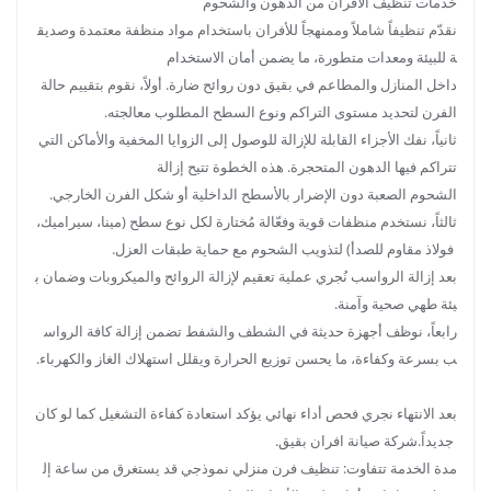
خدمات تنظيف الأفران من الدهون والشحوم
نقدّم تنظيفاً شاملاً وممنهجاً للأفران باستخدام مواد منظفة معتمدة وصديق
ة للبيئة ومعدات متطورة، ما يضمن أمان الاستخدام
داخل المنازل والمطاعم في بقيق دون روائح ضارة. أولاً، نقوم بتقييم حالة
الفرن لتحديد مستوى التراكم ونوع السطح المطلوب معالجته.
ثانياً، نفك الأجزاء القابلة للإزالة للوصول إلى الزوايا المخفية والأماكن التي
تتراكم فيها الدهون المتحجرة. هذه الخطوة تتيح إزالة
الشحوم الصعبة دون الإضرار بالأسطح الداخلية أو شكل الفرن الخارجي.
ثالثاً، نستخدم منظفات قوية وفعّالة مُختارة لكل نوع سطح (مينا، سيراميك،
فولاذ مقاوم للصدأ) لتذويب الشحوم مع حماية طبقات العزل.
بعد إزالة الرواسب نُجري عملية تعقيم لإزالة الروائح والميكروبات وضمان ب
يئة طهي صحية وآمنة.
رابعاً، نوظف أجهزة حديثة في الشطف والشفط تضمن إزالة كافة الرواس
ب بسرعة وكفاءة، ما يحسن توزيع الحرارة ويقلل استهلاك الغاز والكهرباء.
بعد الانتهاء نجري فحص أداء نهائي يؤكد استعادة كفاءة التشغيل كما لو كان
جديداً.شركة صيانة افران بقيق.
مدة الخدمة تتفاوت: تنظيف فرن منزلي نموذجي قد يستغرق من ساعة إل