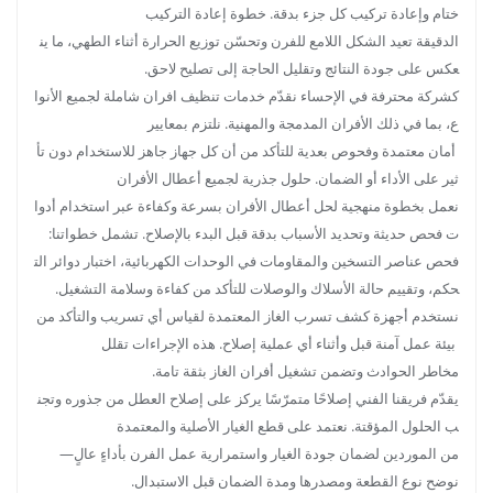
ختام وإعادة تركيب كل جزء بدقة. خطوة إعادة التركيب
الدقيقة تعيد الشكل اللامع للفرن وتحسّن توزيع الحرارة أثناء الطهي، ما ين
عكس على جودة النتائج وتقليل الحاجة إلى تصليح لاحق.
كشركة محترفة في الإحساء نقدّم خدمات تنظيف افران شاملة لجميع الأنوا
ع، بما في ذلك الأفران المدمجة والمهنية. نلتزم بمعايير
أمان معتمدة وفحوص بعدية للتأكد من أن كل جهاز جاهز للاستخدام دون تأ
ثير على الأداء أو الضمان. حلول جذرية لجميع أعطال الأفران
نعمل بخطوة منهجية لحل أعطال الأفران بسرعة وكفاءة عبر استخدام أدوا
ت فحص حديثة وتحديد الأسباب بدقة قبل البدء بالإصلاح. تشمل خطواتنا:
فحص عناصر التسخين والمقاومات في الوحدات الكهربائية، اختبار دوائر الت
حكم، وتقييم حالة الأسلاك والوصلات للتأكد من كفاءة وسلامة التشغيل.
نستخدم أجهزة كشف تسرب الغاز المعتمدة لقياس أي تسريب والتأكد من
بيئة عمل آمنة قبل وأثناء أي عملية إصلاح. هذه الإجراءات تقلل
مخاطر الحوادث وتضمن تشغيل أفران الغاز بثقة تامة.
يقدّم فريقنا الفني إصلاحًا متمرّسًا يركز على إصلاح العطل من جذوره وتجن
ب الحلول المؤقتة. نعتمد على قطع الغيار الأصلية والمعتمدة
من الموردين لضمان جودة الغيار واستمرارية عمل الفرن بأداءٍ عالٍ—
نوضح نوع القطعة ومصدرها ومدة الضمان قبل الاستبدال.