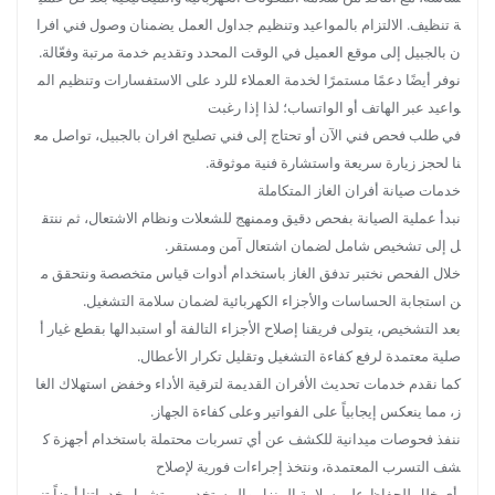
ة تنظيف. الالتزام بالمواعيد وتنظيم جداول العمل يضمنان وصول فني افرا
ن بالجبيل إلى موقع العميل في الوقت المحدد وتقديم خدمة مرتبة وفعّالة.
نوفر أيضًا دعمًا مستمرًا لخدمة العملاء للرد على الاستفسارات وتنظيم الم
واعيد عبر الهاتف أو الواتساب؛ لذا إذا رغبت
في طلب فحص فني الآن أو تحتاج إلى فني تصليح افران بالجبيل، تواصل مع
نا لحجز زيارة سريعة واستشارة فنية موثوقة.
خدمات صيانة أفران الغاز المتكاملة
نبدأ عملية الصيانة بفحص دقيق وممنهج للشعلات ونظام الاشتعال، ثم ننتق
ل إلى تشخيص شامل لضمان اشتعال آمن ومستقر.
خلال الفحص نختبر تدفق الغاز باستخدام أدوات قياس متخصصة ونتحقق م
ن استجابة الحساسات والأجزاء الكهربائية لضمان سلامة التشغيل.
بعد التشخيص، يتولى فريقنا إصلاح الأجزاء التالفة أو استبدالها بقطع غيار أ
صلية معتمدة لرفع كفاءة التشغيل وتقليل تكرار الأعطال.
كما نقدم خدمات تحديث الأفران القديمة لترقية الأداء وخفض استهلاك الغا
ز، مما ينعكس إيجابياً على الفواتير وعلى كفاءة الجهاز.
ننفذ فحوصات ميدانية للكشف عن أي تسربات محتملة باستخدام أجهزة ك
شف التسرب المعتمدة، ونتخذ إجراءات فورية لإصلاح
أي خلل للحفاظ على سلامة المنزل والمستخدمين. تشمل خدماتنا أيضاً تن