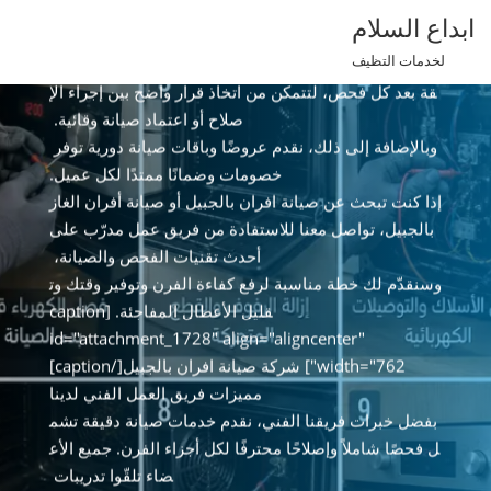
لوحة تحكم مكلفة وتراجع استهلاك الغاز، مما وفر له وقتًا و
Ski
ابداع السلام
مالًا على المدى الطويل.
t
لخدمات التظيف
نستخدم قطع غيار أصلية عند الحاجة ونقدّم تقارير فنية دقي
conten
قة بعد كل فحص، لتتمكن من اتخاذ قرار واضح بين إجراء الإ
صلاح أو اعتماد صيانة وقائية.
وبالإضافة إلى ذلك، نقدم عروضًا وباقات صيانة دورية توفر
خصومات وضمانًا ممتدًا لكل عميل.
إذا كنت تبحث عن صيانة افران بالجبيل أو صيانة أفران الغاز
بالجبيل، تواصل معنا للاستفادة من فريق عمل مدرّب على
أحدث تقنيات الفحص والصيانة،
وسنقدّم لك خطة مناسبة لرفع كفاءة الفرن وتوفير وقتك وت
قليل الأعطال المفاجئة. [caption
id="attachment_1728" align="aligncenter"
width="762"] شركة صيانة افران بالجبيل[/caption]
مميزات فريق العمل الفني لدينا
بفضل خبرات فريقنا الفني، نقدم خدمات صيانة دقيقة تشم
ل فحصًا شاملاً وإصلاحًا محترفًا لكل أجزاء الفرن. جميع الأع
ضاء تلقّوا تدريبات