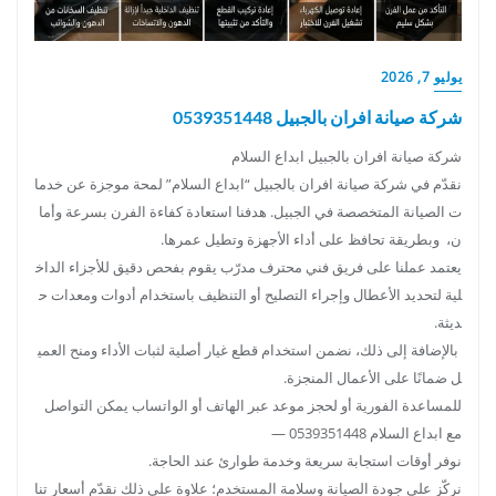
قة. خدمات صيانة أفران الغاز المتكاملة
نبدأ عملية الصيانة بفحص دقيق وممنهج للشعلات ونظام الا
شتعال، ثم ننتقل إلى تشخيص شامل لضمان اشتعال آمن و
يوليو 7, 2026
مستقر.
شركة صيانة افران بالجبيل 0539351448
خلال الفحص نختبر تدفق الغاز باستخدام أدوات قياس متخ
صصة ونتحقق من استجابة الحساسات والأجزاء الكهربائية ل
شركة صيانة افران بالجبيل ابداع السلام
ضمان سلامة التشغيل.
نقدّم في شركة صيانة افران بالجبيل “ابداع السلام” لمحة موجزة عن خدما
بعد التشخيص، يتولى فريقنا إصلاح الأجزاء التالفة أو استبدا
ت الصيانة المتخصصة في الجبيل. هدفنا استعادة كفاءة الفرن بسرعة وأما
لها بقطع غيار أصلية معتمدة لرفع كفاءة التشغيل وتقليل تك
ن، وبطريقة تحافظ على أداء الأجهزة وتطيل عمرها.
رار الأعطال.
يعتمد عملنا على فريق فني محترف مدرّب يقوم بفحص دقيق للأجزاء الداخ
كما نقدم خدمات تحديث الأفران القديمة لترقية الأداء وخف
لية لتحديد الأعطال وإجراء التصليح أو التنظيف باستخدام أدوات ومعدات ح
ض استهلاك الغاز، مما ينعكس إيجابياً على الفواتير وعلى ك
ديثة.
فاءة الجهاز.
بالإضافة إلى ذلك، نضمن استخدام قطع غيار أصلية لثبات الأداء ومنح العمي
ننفذ فحوصات ميدانية للكشف عن أي تسربات محتملة باس
ل ضمانًا على الأعمال المنجزة.
تخدام أجهزة كشف التسرب المعتمدة، ونتخذ إجراءات فوري
للمساعدة الفورية أو لحجز موعد عبر الهاتف أو الواتساب يمكن التواصل
ة لإصلاح
مع ابداع السلام 0539351448 —
أي خلل للحفاظ على سلامة المنزل والمستخدمين. تشمل
نوفر أوقات استجابة سريعة وخدمة طوارئ عند الحاجة.
خدماتنا أيضاً تنظيفاً عميقاً للشعلات وإزالة الدهون
نركّز على جودة الصيانة وسلامة المستخدم؛ علاوة على ذلك نقدّم أسعار تنا