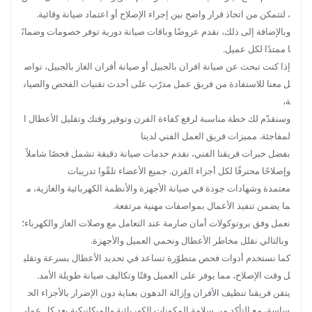
، لتتمكن من اتخاذ قرار واضح بين إجراء الإصلاح أو اعتماد صيانة وقائية.
وبالإضافة إلى ذلك، نقدم عروضًا وباقات صيانة دورية توفر خصومات وضمانً
ا ممتدًا لكل عميل.
إذا كنت تبحث عن صيانة افران بالجبيل أو صيانة أفران الغاز بالجبيل، تواص
ل معنا للاستفادة من فريق عمل مدرّب على أحدث تقنيات الفحص والصيان
ة،
وسنقدّم لك خطة مناسبة لرفع كفاءة الفرن وتوفير وقتك وتقليل الأعطال ا
لمفاجئة. مميزات فريق العمل الفني لدينا
بفضل خبرات فريقنا الفني، نقدم خدمات صيانة دقيقة تشمل فحصًا شاملاً
وإصلاحًا محترفًا لكل أجزاء الفرن. جميع الأعضاء تلقّوا تدريبات
معتمدة وشهادات جودة في صيانة الأجهزة والأنظمة الكهربائية والغازية، م
ما يضمن تنفيذ الأعمال بمواصفات مهنية مرتفعة.
نعمل وفق بروتوكولات أمان صارمة عند التعامل مع وصلات الغاز والكهرباء؛
وبالتالي نقلل مخاطر الأعطال ونحمي العميل والأجهزة.
كما نستخدم أدوات فحص متطوّرة تساعد في تحديد الأعطال بسرعة وتقلي
ل وقت الإصلاح، مما يوفر على العميل وقتًا وتكاليف صيانة طويلة الأمد.
يتقن فريقنا تنظيف الأفران وإزالة الدهون بعناية دون الإضرار بالأجزاء الح
ساسة، مع التأكد من سلامة المكونات الكهربائية والميكانيكية بعد كل عملي