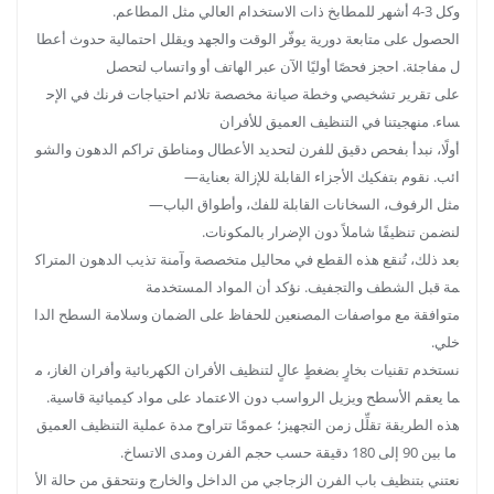
وكل 3-4 أشهر للمطابخ ذات الاستخدام العالي مثل المطاعم.
الحصول على متابعة دورية يوفّر الوقت والجهد ويقلل احتمالية حدوث أعطا
ل مفاجئة. احجز فحصًا أوليًا الآن عبر الهاتف أو واتساب لتحصل
على تقرير تشخيصي وخطة صيانة مخصصة تلائم احتياجات فرنك في الإح
ساء. منهجيتنا في التنظيف العميق للأفران
أولًا، نبدأ بفحص دقيق للفرن لتحديد الأعطال ومناطق تراكم الدهون والشو
ائب. نقوم بتفكيك الأجزاء القابلة للإزالة بعناية—
مثل الرفوف، السخانات القابلة للفك، وأطواق الباب—
لنضمن تنظيفًا شاملاً دون الإضرار بالمكونات.
بعد ذلك، تُنقع هذه القطع في محاليل متخصصة وآمنة تذيب الدهون المتراك
مة قبل الشطف والتجفيف. نؤكد أن المواد المستخدمة
متوافقة مع مواصفات المصنعين للحفاظ على الضمان وسلامة السطح الدا
خلي.
نستخدم تقنيات بخارٍ بضغطٍ عالٍ لتنظيف الأفران الكهربائية وأفران الغاز، م
ما يعقم الأسطح ويزيل الرواسب دون الاعتماد على مواد كيميائية قاسية.
هذه الطريقة تقلِّل زمن التجهيز؛ عمومًا تتراوح مدة عملية التنظيف العميق
ما بين 90 إلى 180 دقيقة حسب حجم الفرن ومدى الاتساخ.
نعتني بتنظيف باب الفرن الزجاجي من الداخل والخارج ونتحقق من حالة الأ