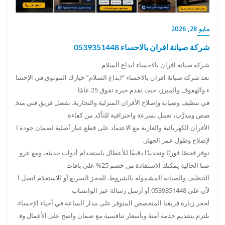
مايو 28, 2026
شركة صيانة افران بالاحساء 0539351448
شركة صيانة افران بالاحساء ابداع السلام
تعد شركة صيانة افران بالاحساء “ابداع السلام” خيارك الموثوق في الإحسا
ء والهفوف والمبرز، حيث نقدم خبرة تفوق 25 عامًا
في تنظيف وصيانة وإصلاح الأفران المنزلية والتجارية. بفضل فريق فني متخ
صص ومدرَّب، نعمل بسرعة واحترافية للتأكد من كفاءة
الأفران الكهربائية والغازية مع الاعتماد على قطع غيار أصلية لضمان جودة ا
لإصلاح وطول عمر الجهاز.
نوفر فحصًا فوريًا وتحديدًا دقيقًا للأعطال باستخدام أدوات حديثة، ومع عرو
ضنا الحالية يمكنك الاستفادة من خصم 25% على باقات
التنظيف والصيانة المشمولة بالشروط. للحجز السريع أو للاستعلام اتصل ا
لآن على 0539351448 أو أرسل رسالة عبر الواتساب
لحجز زيارة فريقنا المتخصص المتوفر على مدار الساعة في أحياء الإحساء.
نلتزم بتقديم خدمة آمنة وبأسعار تنافسية مع ضمان واضح على الأعمال وق