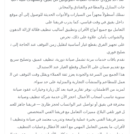
جات المنازل والمطاعم والفنادق والمخابز.
نمتلك أسطولاً مجهزاً من السيارات والأدوات الحديثة للوصول إلى أي موقع
داخل بقيق في وقت قياسي، كما يدرب فريقنا على
التعامل مع جميع أنواع الأفران وتطبيق أساليب تنظيف فعّالة لإزالة الدهون
والشوائب بأمان. علاوة على ذلك، نحرص
على تجهيز الفرق بقطع غيار أساسية لتقليل زمن التوقف عند الحاجة إلى ت
صليح فوري.
نقدم باقات خدمات مرنة تشمل صيانة دورية، تنظيف عميق، وتصليح سريع
مع تقديم ضمان على الأعمال وقطع الغيار عند الاستبدال.
هذا الجمع بين السرعة والجودة يعزز ثقة العملاء ويقلل وقت التوقف عن ال
عمل للمطاعم والمنشآت التجارية والمنزلية على حد سواء.
لمزيد من الاطمئنان، نوفر تقارير فنية بعد كل زيارة وخيارات عقود صيانة
سنوية تناسب أصحاب الأعمال. احجز الآن خدمة شركة تنظيف وصيانة
محترفة في بقيق أو تواصل عبر الواتساب لحجز طارئ — فريقنا جاهز للعم
ل فور تلقي البلاغ. مميزات التعامل مع فريقنا الفني المتخصص
يتميز فريقنا الفني بخبرة عملية واسعة وتدريب معتمد في صيانة وتنظيف ا
لأفران، ما يضمن التعامل المهني مع أعقد الأعطال وعمليات التنظيف.