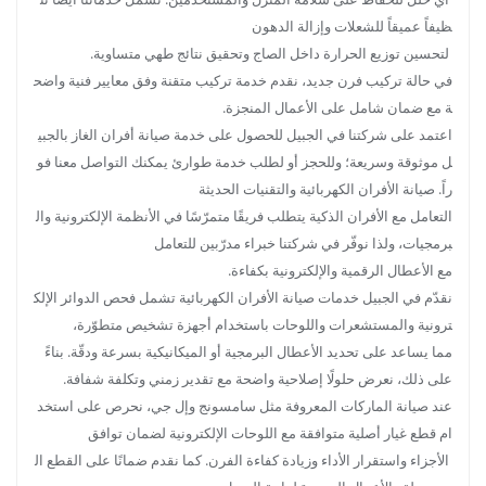
ظيفاً عميقاً للشعلات وإزالة الدهون
لتحسين توزيع الحرارة داخل الصاج وتحقيق نتائج طهي متساوية.
في حالة تركيب فرن جديد، نقدم خدمة تركيب متقنة وفق معايير فنية واضح
ة مع ضمان شامل على الأعمال المنجزة.
اعتمد على شركتنا في الجبيل للحصول على خدمة صيانة أفران الغاز بالجبي
ل موثوقة وسريعة؛ وللحجز أو لطلب خدمة طوارئ يمكنك التواصل معنا فو
راً. صيانة الأفران الكهربائية والتقنيات الحديثة
التعامل مع الأفران الذكية يتطلب فريقًا متمرّسًا في الأنظمة الإلكترونية وال
برمجيات، ولذا نوفّر في شركتنا خبراء مدرّبين للتعامل
مع الأعطال الرقمية والإلكترونية بكفاءة.
نقدّم في الجبيل خدمات صيانة الأفران الكهربائية تشمل فحص الدوائر الإلك
ترونية والمستشعرات واللوحات باستخدام أجهزة تشخيص متطوّرة،
مما يساعد على تحديد الأعطال البرمجية أو الميكانيكية بسرعة ودقّة. بناءً
على ذلك، نعرض حلولًا إصلاحية واضحة مع تقدير زمني وتكلفة شفافة.
عند صيانة الماركات المعروفة مثل سامسونج وإل جي، نحرص على استخد
ام قطع غيار أصلية متوافقة مع اللوحات الإلكترونية لضمان توافق
الأجزاء واستقرار الأداء وزيادة كفاءة الفرن. كما نقدم ضمانًا على القطع ال