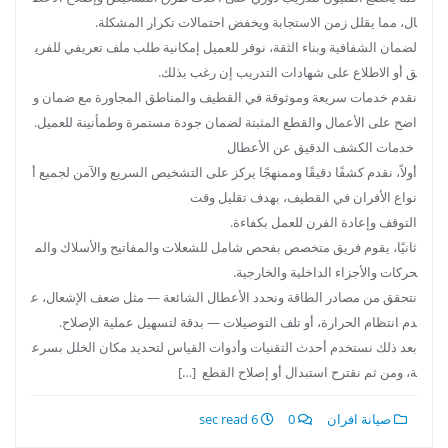
ال، مما يقلل زمن الاستجابة ويخفض احتمالات تكرار المشكلة.
لضمان الشفافية وبناء الثقة، نوفر للعميل إمكانية طلب ملف تعريفي للفري
ق أو الاطلاع على شهادات التدريب إن رغب بذلك.
نقدم خدمات سريعة وموثوقة في القطيف والمناطق المجاورة مع ضمان و
اضح على الأعمال والقطع المثبتة لضمان جودة مستمرة وطمأنينة للعميل.
خدمات الكشف الدقيق عن الأعطال
أولاً، نقدم كشفًا دقيقًا وممنهجًا يركز على التشخيص السريع والآمن لجميع أ
نواع الأفران في القطيف، بهدف تقليل وقت
التوقف وإعادة الفرن للعمل بكفاءة.
ثانيًا، يقوم فريق متخصص بفحص شامل للشعلات والمفاتيح والأسلاك والم
حركات والأجزاء الداخلية والخارجية.
نتحقق من مصادر الطاقة ونحدد الأعطال الشائعة — مثل ضعف الإشعال، ع
دم انتظام الحرارة، أو تلف التوصيلات — بدقة لتسهيل عملية الإصلاح.
بعد ذلك نستخدم أحدث التقنيات وأدوات القياس لتحديد مكان الخلل بسرع
ة، ومن ثم نقترح استبدال أو إصلاح القطع […]
صيانة افران
0
6 sec read