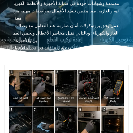
معتمدة وشهادات جودة في صيانة الأجهزة والأنظمة الكهربا
ئية والغازية، مما يضمن تنفيذ الأعمال بمواصفات مهنية مرت
فعة.
نعمل وفق بروتوكولات أمان صارمة عند التعامل مع وصلات
الغاز والكهرباء؛ وبالتالي نقلل مخاطر الأعطال ونحمي العم
يل والأجهزة.
كما نستخدم أدوات فحص متطوّرة تساعد في تحديد الأعطا
ل بسرعة وتقليل وقت الإصلاح، مما يوفر على العميل وقتًا
وتكاليف صيانة طويلة الأمد.
يتقن فريقنا تنظيف الأفران وإزالة الدهون بعناية دون الإضرا
ر بالأجزاء الحساسة، مع التأكد من سلامة المكونات الكهربائ
ية والميكانيكية بعد كل عملية تنظيف. الالتزام بالمواعيد وتن
ظيم جداول العمل يضمنان وصول فني افران بالجبيل إلى م
وقع العميل في الوقت المحدد وتقديم خدمة مرتبة وفعّالة.
نوفر أيضًا دعمًا مستمرًا لخدمة العملاء للرد على الاستفسار
ات وتنظيم المواعيد عبر الهاتف أو الواتساب؛ لذا إذا رغبت
في طلب فحص فني الآن أو تحتاج إلى فني تصليح افران بال
جبيل، تواصل معنا لحجز زيارة سريعة واستشارة فنية موثو