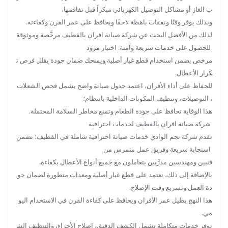
ب الغاز أو مشاكل التوصيل الكهربائي مبكراً قبل تفاقمها،
وبذلك يوفر وقتًا ونفقات باهظة لاحقًا ويحافظ على عمر الفرن وكفاءته.
لذلك من الأفضل البحث عن شركة صيانة افران بالقطيف مرخَّصة وموثوقة
للحصول على خدمات سريعة وآمنة. اختيار مزود
مرخص يضمن استخدام قطع غيار أصلية ويمنحك ضمان جودة يقلل فرص ت
كرار الأعطال.
للحفاظ على أداء الأفران، اعتمد جدول صيانة واضح يشمل فحص الشعلات
، التوصيلات، وتنظيف المكونات الداخلية بانتظام؛
هذا الوقاية تحافظ على جودة الطعام وتمنع مخاطر السلامة المحتملة.
شركة صيانة افران بالقطيف لخدمات احترافية
تقدم شركة نجم الوادي خدمات صيانة احترافية شاملة في القطيف؛ نضمن
استجابة سريعة وفريق عمل متمرس من
فنيين ومهندسين مدرَّبين يتعاملون مع جميع أنواع الأعطال بكفاءة.
بالإضافة إلى ذلك، نعتمد على قطع غيار أصلية ومعدات متطورة لضمان جو
دة العمل وتسريع وقت الإصلاح.
هذا النهج يطيل عمر الأفران ويحافظ على كفاءة الفرن في الاستخدام اليو
مي.
نوفر خدمات متكاملة تشمل الكشف الدقيق، إصلاح الأجزاء، والتنظيف الش