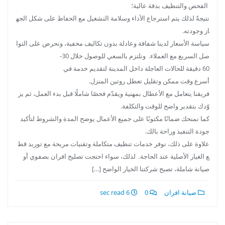
الفحص والتنظيف بدقة عالية؛
نتيجةً لذلك يتم استرجاع الأداء وسلامة التشغيل مع الحفاظ على شكل الجه
از وجودته.
سياسة الأسعار لدينا شفافة وعادلة بدون تكاليف مخفية، ونحرص على التوا
صل السريع مع العملاء. ونلتزم بالسعي للوصول خلال 30-
60 دقيقة للحالات العاجلة داخل المدينة لتقديم خدمة في
أسرع وقت ممكن وتقليل تعطل روتين المنزل.
فريقنا يتعامل مع الأعطال بمهنية ويقدّم فحصًا شاملًا قبل بدء العمل، ثم يز
وّدك بتقدير واضح للوقت والتكلفة.
كما نمنحك ضمانًا مكتوبًا على جميع الأعمال يوضح المدة والشروط لتأكيد
جودة التنفيذ وراحة بالك.
علاوة على ذلك، نوفر خدمات تنظيف متكاملة وتقنيات مريحة مع توريد قط
ع الغيار الأصلية عند الحاجة. لذلك، سواء احتجت تصليح افران بصفوي أو
صيانة شاملة، تصبح شركتنا الخيار الواضح […]
صيانة افران
0
6 sec read