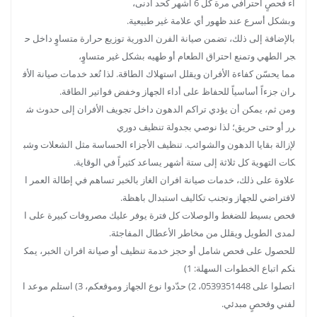
اء فحصٍ احترافي مرة كل 6 أشهر كحد أدنى،
وبشكل أسرع عند ظهور أي علامة غير طبيعية.
بالإضافة إلى ذلك، تضمن صيانة الفرن الدورية توزيع حرارة متساوٍ داخل ح
جر الطهي وتمنع احتراق الطعام أو طهيه بشكل غير متساوٍ،
مما يحسّن كفاءة الأفران ويقلل استهلاك الطاقة. لذا تُعد خدمات صيانة الأف
ران جزءاً أساسياً للحفاظ على أداء الجهاز وخفض فواتير الطاقة.
ومن ثم، يمكن أن يؤدي تراكم الدهون داخل تجويف الأفران إلى حدوث ش
رر أو حتى حريق؛ لذا نوصي بجدولة تنظيف دوري
لإزالة بقايا الدهون والشوائب. تنظيف الأجزاء الحساسة مثل الشعلات وشب
كات التهوية كل ثلاثة إلى ستة أشهر يساعد كثيراً في الوقاية.
علاوة على ذلك، خدمات صيانة افران الغاز بالخبر تساهم في إطالة العمر ا
لافتراضي للجهاز وتجنب تكاليف استبدال باهظة.
فحص بسيط للضغط والوصلات كل فترة يوفر عليك مصروفات كبيرة على ا
لمدى الطويل ويقلل من مخاطر الأعطال المفاجئة.
للحصول على فحص شامل أو حجز خدمة تنظيف أو صيانة افران الخبر، يمك
نكم اتباع الخطوات السهلة: 1)
اتصلوا على 0539351448، 2) حدّدوا نوع الجهاز وموقعكم، 3) استلم موعد ا
لفني وفحصٍ مبدئي.