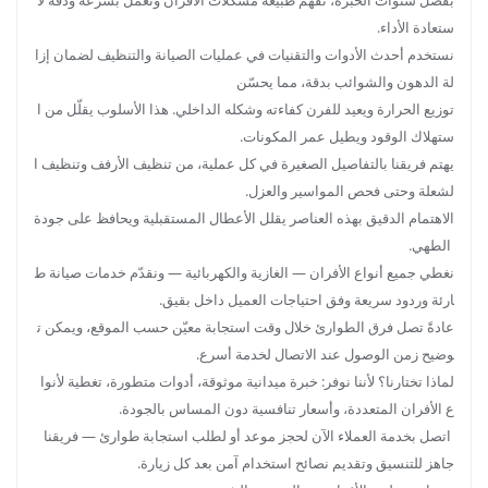
بفضل سنوات الخبرة، نفهم طبيعة مشكلات الأفران ونعمل بسرعة ودقة لا
ستعادة الأداء.
نستخدم أحدث الأدوات والتقنيات في عمليات الصيانة والتنظيف لضمان إزا
لة الدهون والشوائب بدقة، مما يحسّن
توزيع الحرارة ويعيد للفرن كفاءته وشكله الداخلي. هذا الأسلوب يقلّل من ا
ستهلاك الوقود ويطيل عمر المكونات.
يهتم فريقنا بالتفاصيل الصغيرة في كل عملية، من تنظيف الأرفف وتنظيف ا
لشعلة وحتى فحص المواسير والعزل.
الاهتمام الدقيق بهذه العناصر يقلل الأعطال المستقبلية ويحافظ على جودة
الطهي.
نغطي جميع أنواع الأفران — الغازية والكهربائية — ونقدّم خدمات صيانة ط
ارئة وردود سريعة وفق احتياجات العميل داخل بقيق.
عادةً تصل فرق الطوارئ خلال وقت استجابة معيّن حسب الموقع، ويمكن ت
وضيح زمن الوصول عند الاتصال لخدمة أسرع.
لماذا تختارنا؟ لأننا نوفر: خبرة ميدانية موثوقة، أدوات متطورة، تغطية لأنوا
ع الأفران المتعددة، وأسعار تنافسية دون المساس بالجودة.
اتصل بخدمة العملاء الآن لحجز موعد أو لطلب استجابة طوارئ — فريقنا
جاهز للتنسيق وتقديم نصائح استخدام آمن بعد كل زيارة.