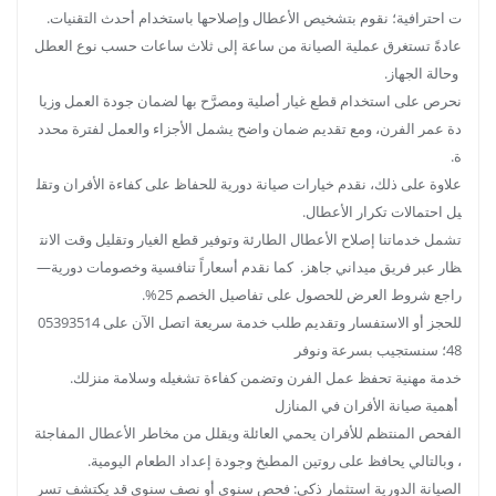
ت احترافية؛ نقوم بتشخيص الأعطال وإصلاحها باستخدام أحدث التقنيات.
عادةً تستغرق عملية الصيانة من ساعة إلى ثلاث ساعات حسب نوع العطل
وحالة الجهاز.
نحرص على استخدام قطع غيار أصلية ومصرَّح بها لضمان جودة العمل وزيا
دة عمر الفرن، ومع تقديم ضمان واضح يشمل الأجزاء والعمل لفترة محدد
ة.
علاوة على ذلك، نقدم خيارات صيانة دورية للحفاظ على كفاءة الأفران وتقل
يل احتمالات تكرار الأعطال.
تشمل خدماتنا إصلاح الأعطال الطارئة وتوفير قطع الغيار وتقليل وقت الانت
ظار عبر فريق ميداني جاهز. كما نقدم أسعاراً تنافسية وخصومات دورية—
راجع شروط العرض للحصول على تفاصيل الخصم 25%.
للحجز أو الاستفسار وتقديم طلب خدمة سريعة اتصل الآن على 05393514
48؛ سنستجيب بسرعة ونوفر
خدمة مهنية تحفظ عمل الفرن وتضمن كفاءة تشغيله وسلامة منزلك.
أهمية صيانة الأفران في المنازل
الفحص المنتظم للأفران يحمي العائلة ويقلل من مخاطر الأعطال المفاجئة
، وبالتالي يحافظ على روتين المطبخ وجودة إعداد الطعام اليومية.
الصيانة الدورية استثمار ذكي: فحص سنوي أو نصف سنوي قد يكتشف تسر