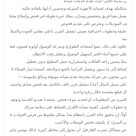
ي مدينة الخبر؛ حيث نقدم خدمات صيانة
متكاملة تهدف لحماية الأجهزة المنزلية وتحسين أدائها بكفاءة عالية.
يعمل معنا فريق متخصص ومدرّب يملك خبرة طويلة في فحص وإصلاح مختل
ف الموديلات، ونحرص على تقديم فحوص
دقيقة وخطوات احترافية تضمن تشغيل الفرن بأعلى معايير الجودة والسلا
مة.
علاوة على ذلك، نضع استجابة الطوارئ وسرعة الوصول أولوية قصوى، فنغ
طي جميع أحياء الخبر لتسهيل الوصول وتقليل وقت الانتظار،
ممّا يضمن راحة العائلات واستمرارية عمل المطبخ بدون تعطيل.
إضافة إلى ما سبق، وبفضل التزامنا بالجودة والدقة، أصبحنا خيار العملاء ال
ذين يبحثون عن شركة محترفة تقدم صيانة موثوقة ونتائج ملموسة —
على سبيل المثال أعِدْنا تشغيل فرن تالف بالكامل بعد فحص شامل واستبد
ال قطع معتمدة خلال زيارة واحدة.
للمزيد من المعلومات أو لتحديد موعد فحص، يسعدنا تقديم الخدمة وتوضي
ح خطوات العمل. أهمية صيانة الأفران للحفاظ على سلامة منزلك
أولاً، إن تدقيق حالة الفرن بانتظام يحدّ بشكل ملحوظ من فرص الحوادث ف
ي المنزل؛ إذ يكشف فحص الوصلات والأنابيب
عن مشاكل تسرب الغاز قبل أن تتحول إلى مخاطر كبيرة. لذلك نوصي بإجر