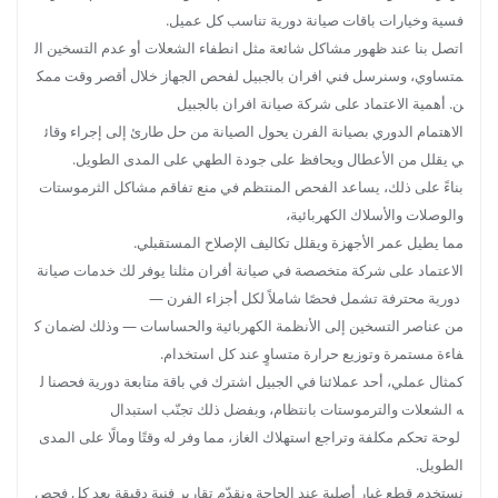
لتحسين توزيع الحرارة داخل الصاج وتحقيق نتائج طهي مت
فسية وخيارات باقات صيانة دورية تناسب كل عميل.
ساوية.
اتصل بنا عند ظهور مشاكل شائعة مثل انطفاء الشعلات أو عدم التسخين ال
في حالة تركيب فرن جديد، نقدم خدمة تركيب متقنة وفق م
متساوي، وسنرسل فني افران بالجبيل لفحص الجهاز خلال أقصر وقت ممك
عايير فنية واضحة مع ضمان شامل على الأعمال المنجزة.
ن. أهمية الاعتماد على شركة صيانة افران بالجبيل
اعتمد على شركتنا في الجبيل للحصول على خدمة صيانة أ
الاهتمام الدوري بصيانة الفرن يحول الصيانة من حل طارئ إلى إجراء وقائ
فران الغاز بالجبيل موثوقة وسريعة؛ وللحجز أو لطلب خدمة
ي يقلل من الأعطال ويحافظ على جودة الطهي على المدى الطويل.
طوارئ يمكنك التواصل معنا فوراً.
بناءً على ذلك، يساعد الفحص المنتظم في منع تفاقم مشاكل الثرموستات
صيانة الأفران الكهربائية والتقنيات الحديثة
والوصلات والأسلاك الكهربائية،
التعامل مع الأفران الذكية يتطلب فريقًا متمرّسًا في الأنظم
مما يطيل عمر الأجهزة ويقلل تكاليف الإصلاح المستقبلي.
ة الإلكترونية والبرمجيات، ولذا نوفّر في شركتنا خبراء مدرّبي
الاعتماد على شركة متخصصة في صيانة أفران مثلنا يوفر لك خدمات صيانة
ن للتعامل مع الأعطال الرقمية والإلكترونية بكفاءة. [...]
دورية محترفة تشمل فحصًا شاملاً لكل أجزاء الفرن —
من عناصر التسخين إلى الأنظمة الكهربائية والحساسات — وذلك لضمان ك
فاءة مستمرة وتوزيع حرارة متساوٍ عند كل استخدام.
READ MORE
كمثال عملي، أحد عملائنا في الجبيل اشترك في باقة متابعة دورية فحصنا ل
ه الشعلات والترموستات بانتظام، وبفضل ذلك تجنّب استبدال
لوحة تحكم مكلفة وتراجع استهلاك الغاز، مما وفر له وقتًا ومالًا على المدى
الطويل.
نستخدم قطع غيار أصلية عند الحاجة ونقدّم تقارير فنية دقيقة بعد كل فحص