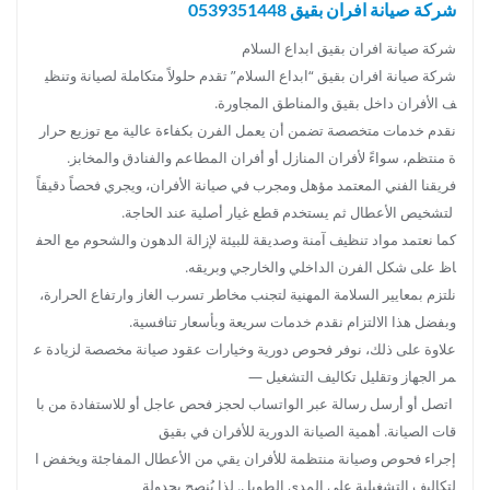
شركة صيانة افران بقيق 0539351448
شركة صيانة افران بقيق ابداع السلام
شركة صيانة افران بقيق “ابداع السلام” تقدم حلولاً متكاملة لصيانة وتنظي
ف الأفران داخل بقيق والمناطق المجاورة.
نقدم خدمات متخصصة تضمن أن يعمل الفرن بكفاءة عالية مع توزيع حرار
ة منتظم، سواءً لأفران المنازل أو أفران المطاعم والفنادق والمخابز.
فريقنا الفني المعتمد مؤهل ومجرب في صيانة الأفران، ويجري فحصاً دقيقاً
لتشخيص الأعطال ثم يستخدم قطع غيار أصلية عند الحاجة.
كما نعتمد مواد تنظيف آمنة وصديقة للبيئة لإزالة الدهون والشحوم مع الحف
اظ على شكل الفرن الداخلي والخارجي وبريقه.
نلتزم بمعايير السلامة المهنية لتجنب مخاطر تسرب الغاز وارتفاع الحرارة،
وبفضل هذا الالتزام نقدم خدمات سريعة وبأسعار تنافسية.
علاوة على ذلك، نوفر فحوص دورية وخيارات عقود صيانة مخصصة لزيادة ع
مر الجهاز وتقليل تكاليف التشغيل —
اتصل أو أرسل رسالة عبر الواتساب لحجز فحص عاجل أو للاستفادة من با
قات الصيانة. أهمية الصيانة الدورية للأفران في بقيق
إجراء فحوص وصيانة منتظمة للأفران يقي من الأعطال المفاجئة ويخفض ا
لتكاليف التشغيلية على المدى الطويل. لذا يُنصح بجدولة