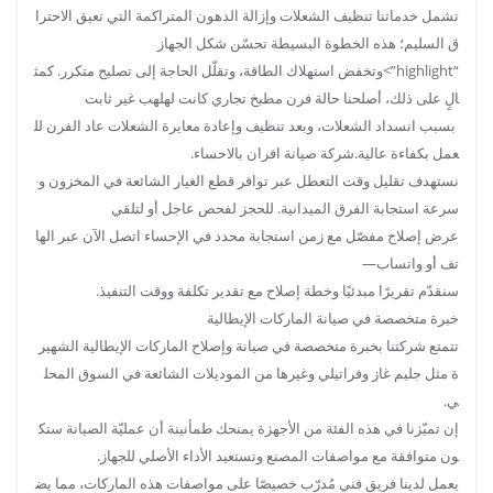
تشمل خدماتنا تنظيف الشعلات وإزالة الدهون المتراكمة التي تعيق الاحترا
ق السليم؛ هذه الخطوة البسيطة تحسّن شكل الجهاز
“highlight”>وتخفض استهلاك الطاقة، وتقلّل الحاجة إلى تصليح متكرر. كمث
الٍ على ذلك، أصلحنا حالة فرن مطبخ تجاري كانت لهلهب غير ثابت
بسبب انسداد الشعلات، وبعد تنظيف وإعادة معايرة الشعلات عاد الفرن لل
عمل بكفاءة عالية.شركة صيانة افران بالاحساء.
نستهدف تقليل وقت التعطل عبر توافر قطع الغيار الشائعة في المخزون و
سرعة استجابة الفرق الميدانية. للحجز لفحص عاجل أو لتلقي
عرض إصلاح مفصّل مع زمن استجابة محدد في الإحساء اتصل الآن عبر الها
تف أو واتساب—
سنقدّم تقريرًا مبدئيًا وخطة إصلاح مع تقدير تكلفة ووقت التنفيذ.
خبرة متخصصة في صيانة الماركات الإيطالية
تتمتع شركتنا بخبرة متخصصة في صيانة وإصلاح الماركات الإيطالية الشهير
ة مثل جليم غاز وفراتيلي وغيرها من الموديلات الشائعة في السوق المحل
ي.
إن تميّزنا في هذه الفئة من الأجهزة يمنحك طمأنينة أن عمليّة الصيانة ستك
ون متوافقة مع مواصفات المصنع وتستعيد الأداء الأصلي للجهاز.
يعمل لدينا فريق فني مُدرّب خصيصًا على مواصفات هذه الماركات، مما يض