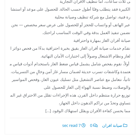
ى ثلاث ساعات، أما تنظيف الأفران التجارية
الكبيرة فقد يتطلب وقتًا أطول حسب الحالة. للحصول على موعد أو استشا
رة فنية، تواصل مع شركة تنظيف وصيانة محلية
عبر الهاتف أو واتساب للحجز أو للحصول على عرض سعر مخصص — نحن
نضمن تنفيذ العمل بدقة وفي الوقت المناسب لراحتك.
صيانة أفران الغاز بمهارة واحترافية
نقدّم خدمات صيانة أفران الغاز بقيق بخبرة احترافية بدءًا من فحص دوائر ا
لغاز ونظام الاشتعال وصولاً إلى اختبارات الأمان النهائية.
أولاً، نقوم بفحص شامل يشمل قياس ضغط الغاز باستخدام أدوات قياس م
عتمدة وكاشفات تسرب حديثة لضمان مسار غاز آمن وخالٍ من التسريبات.
ثانياً، نتعامل مع عناصر التشغيل مثل تسليك عيون الغاز، وفحص المواسير
والوصلات، وضبط نسبة الهواء إلى الغاز للحصول على
توزيع حرارة منتظم داخل الفرن. هذه الإجراءات تقلل من الاحتراق غير الم
تساوي وتحدّ من تراكم الدهون داخل الجهاز،
مما يحسن كفاءة الأفران ويقلل استهلاك الوقود. […]
صيانة افران
0
7 sec read