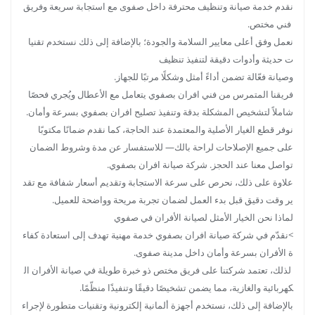
نقدم خدمة صيانة وتنظيف محترفة داخل صفوى مع استجابة سريعة وفريق
فني مختص.
نعمل وفق أعلى معايير السلامة والجودة؛ بالإضافة إلى ذلك نستخدم تقنيا
ت حديثة وأدوات دقيقة لتنفيذ تنظيف
وصيانة فعّالة تضمن أداءً أمثل وشكلًا مرتبًا للجهاز.
فريقنا المتمرس من فني افران بصفوي يتعامل مع الأعطال ويُجري فحصًا
شاملاً لتشخيص المشكلة بدقة وتنفيذ تصليح افران بصفوي بسرعة وأمان.
نوفر قطع الغيار الأصلية والمعتمدة عند الحاجة، كما نقدم ضمانًا مكتوبًا
على جميع الإصلاحات لراحة بالك— للاستفسار عن مدة وشروط الضمان
تواصل معنا عند الحجز. شركة صيانة افران بصفوي.
علاوة على ذلك، نحرص على سرعة الاستجابة وتقديم أسعار شفافة مع تقد
ير وقت دقيق قبل بدء العمل لضمان تجربة مريحة وواضحة للعميل.
لماذا نحن الخيار الأمثل لصيانة الأفران في صفوي
>نقدّم في شركة صيانة افران بصفوي خدمة مهنية تهدف إلى استعادة كفاء
ة الأفران بسرعة وأمان داخل مدينة صفوى.
لذلك، تعتمد شركتنا على فريق مختص ذو خبرة طويلة في صيانة الأفران ال
كهربائية والغازية، مما يضمن تشخيصًا دقيقًا وتنفيذًا منظّمًا.
بالإضافة إلى ذلك، نستخدم أجهزة ألمانية إلكترونية وتقنيات متطورة لإجراء