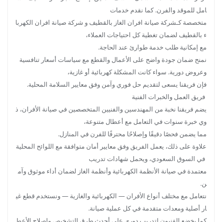
امل للموقد والفرن. كما نقدم خدمات
متخصصة كـشركة صيانة افران الغاز بالقطيف و شركة صيانة افران الكهربا
ء بالقطيف لضمان تغطية كل احتياجات العملاء،
مع إمكانية طلب خدمة طوارئ عند الحاجة.
نمنح ضمان جودة واضح على الأعمال والقطع مع سياسات أسعار تنافسية
وعروض دورية. سواء كانت المشكلة كهربائية أو غازية،
فإن فريقنا يسعى لتقديم حل فوري وآمن وفق معايير السلامة المحلية.
فريق العمل والخبرات الفنية
يضم فريقنا نخبة من المهندسين والفنيين المتخصصين في صيانة الأفران، ذ
وي خبرة سنوات في التعامل مع أعطال متنوعة،
مما يضمن فحصًا دقيقًا وإصلاحًا محترفًا للفرن في المنازل.
علاوة على ذلك، يعمل الفريق وفق معايير أمان متوافقة مع اللوائح المحلية
في السوق السعودي، ويحمل شهادات تدريب
معتمدة في صيانة الأنظمة الكهربائية وأنظمة الغاز لضمان أداء موثوق وآم
ن.
نتعامل مع مختلف أنواع الأفران — الكهربائية والغازية — ونستخدم قطع غي
ار أصلية ومعدات متقدمة في كل عملية صيانة.
كما يخضع الفنيون لتدريب دوري على أحدث طرق التشخيص وإصلاح الأعط