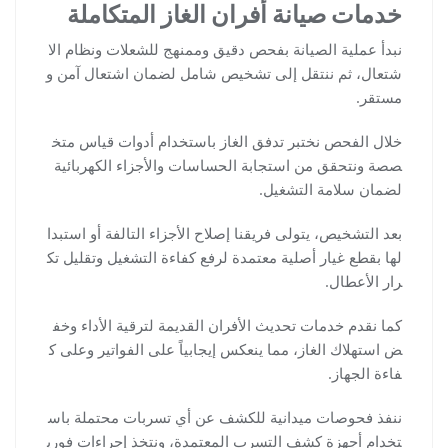
خدمات صيانة أفران الغاز المتكاملة
نبدأ عملية الصيانة بفحص دقيق وممنهج للشعلات ونظام الا
شتعال، ثم ننتقل إلى تشخيص شامل لضمان اشتعال آمن و
مستقر.
خلال الفحص نختبر تدفق الغاز باستخدام أدوات قياس متخ
صصة ونتحقق من استجابة الحساسات والأجزاء الكهربائية
لضمان سلامة التشغيل.
بعد التشخيص، يتولى فريقنا إصلاح الأجزاء التالفة أو استبدا
لها بقطع غيار أصلية معتمدة لرفع كفاءة التشغيل وتقليل تك
رار الأعطال.
كما نقدم خدمات تحديث الأفران القديمة لترقية الأداء وخف
ض استهلاك الغاز، مما ينعكس إيجابياً على الفواتير وعلى ك
فاءة الجهاز.
ننفذ فحوصات ميدانية للكشف عن أي تسربات محتملة باس
تخدام أجهزة كشف التسرب المعتمدة، ونتخذ إجراءات فوري