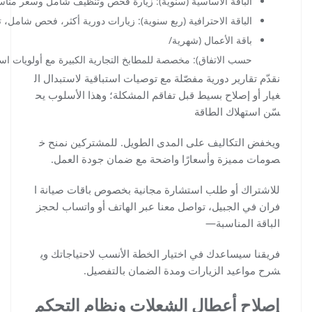
الباقة الأساسية (سنوية): زيارة فحص وتنظيف شامل وسعر مناس
الباقة الاحترافية (ربع سنوية): زيارات دورية أكثر، فحص شامل، ت
باقة الأعمال (شهرية/
حسب الاتفاق): مخصصة للمطابخ التجارية الكبيرة مع أولويات ا
نقدّم تقارير دورية مفصّلة مع توصيات استباقية لاستبدال ال
غيار أو إصلاح بسيط قبل تفاقم المشكلة؛ وهذا الأسلوب يح
سّن استهلاك الطاقة
ويخفض التكاليف على المدى الطويل. للمشتركين نمنح خ
صومات مميزة وأسعارًا واضحة مع ضمان جودة العمل.
للاشتراك أو طلب استشارة مجانية بخصوص باقات صيانة ا
فران في الجبيل، تواصل معنا عبر الهاتف أو واتساب لحجز
الباقة المناسبة—
فريقنا سيساعدك في اختيار الخطة الأنسب لاحتياجاتك وي
شرح مواعيد الزيارات ومدة الضمان بالتفصيل.
إصلاح أعطال الشعلات ونظام التحكم