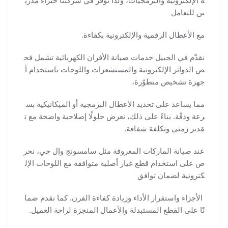
ة الإلكترونية والبرمجيات، ولذا نوفّر في شركتنا خبراء مدرّب
ين للتعامل
مع الأعطال الرقمية والإلكترونية بكفاءة.
نقدّم في الجبيل خدمات صيانة الأفران الكهربائية تشمل فح
ص الدوائر الإلكترونية والمستشعرات واللوحات باستخدام أ
جهزة تشخيص متطوّرة،
مما يساعد على تحديد الأعطال البرمجية أو الميكانيكية بس
رعة ودقّة. بناءً على ذلك، نعرض حلولًا إصلاحية واضحة مع ت
قدير زمني وتكلفة شفافة.
عند صيانة الماركات المعروفة مثل سامسونج وإل جي، نحر
ص على استخدام قطع غيار أصلية متوافقة مع اللوحات الإل
كترونية لضمان توافق
الأجزاء واستقرار الأداء وزيادة كفاءة الفرن. كما نقدم ضما
نًا على القطع المستبدلة والأعمال المنجزة لراحة العميل.