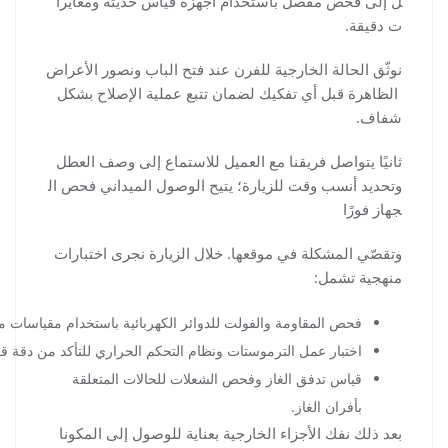
ل إلى فحص مفصل باستخدام أجهزة قياس حديثة ومعايرا
ت دقيقة.
نوثّق الحالة الخارجية للفرن عند فتح الباب ونصور الأعراض
الظاهرة قبل أي تفكيك لضمان تتبع عملية الإصلاح بشكل
شفاف.
ثانيًا يتواصل فريقنا مع العميل للاستماع إلى وصف العطل
وتحديد أنسب وقت للزيارة؛ يتيح الوصول الميداني فحص ال
جهاز فورًا
وتقصّي المشكلة في موقعها. خلال الزيارة نجرى اختبارات
منهجية تشمل:
فحص المقاومة والفولت للدوائر الكهربائية باستخدام مقياسات 
اختبار عمل الترموستات ونظام التحكم الحراري للتأكد من دقة قر
قياس تدفق الغاز وفحص الشعلات للحالات المتعلقة
بأفران الغاز.
بعد ذلك نفك الأجزاء الخارجية بعناية للوصول إلى المكونا