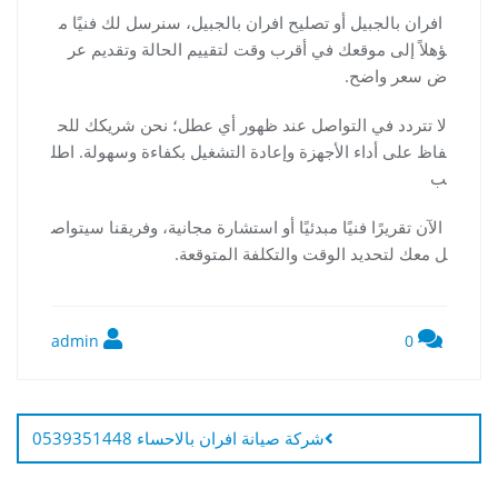
افران بالجبيل أو تصليح افران بالجبيل، سنرسل لك فنيًا م
ؤهلاً إلى موقعك في أقرب وقت لتقييم الحالة وتقديم عر
ض سعر واضح.
لا تتردد في التواصل عند ظهور أي عطل؛ نحن شريكك للح
فاظ على أداء الأجهزة وإعادة التشغيل بكفاءة وسهولة. اطل
ب
الآن تقريرًا فنيًا مبدئيًا أو استشارة مجانية، وفريقنا سيتواص
ل معك لتحديد الوقت والتكلفة المتوقعة.
admin
0
تصفّح
المقالات
شركة صيانة افران بالاحساء 0539351448