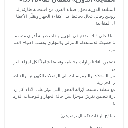
المتابعة الدورية تحوّل صيانة الفرن من استجابة طارئة إلى
روتين وقائي فعال يحافظ على كفاءة الجهاز ويقلّل الأعطا
ل المفاجئة.
بناءً على ذلك، نقدم في الجبيل باقات صيانة أفران مصمم
ة خصيصًا للاستخدام المنزلي والتجاري بحسب احتياج العم
يل.
تتضمن باقاتنا زيارات منتظمة وفحصًا شاملاً لكل أجزاء الفر
ن—
من الشعلات والترموستات إلى الوصلات الكهربائية والعناص
ر الحرارية—
مع تنظيف بسيط لإزالة الدهون التي تؤثر على الأداء. كل زي
ارة تتضمن تقريرًا موجزًا يبيّن حالة الجهاز والتوصيات اللازم
ة.
نماذج الباقات (كمثال توضيحي):