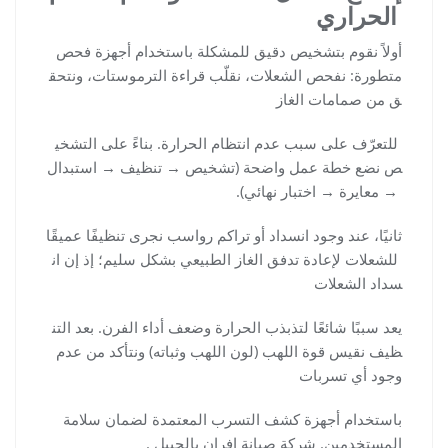
الحراري
أولاً نقوم بتشخيص دقيق للمشكلة باستخدام أجهزة فحص
متطورة: نفحص الشعلات، نقلّب قراءة الترموستات، ونتحق
ق من صمامات الغاز
للتعرّف على سبب عدم انتظام الحرارة. بناءً على التشخي
ص نضع خطة عمل واضحة (تشخيص → تنظيف → استبدال
→ معايرة → اختبار نهائي).
ثانيًا، عند وجود انسداد أو تراكم رواسب نجرى تنظيفًا عميقًا
للشعلات لإعادة تدفق الغاز الطبيعي بشكل سليم؛ إذ إن ان
سداد الشعلات
يعد سببًا شائعًا لتذبذب الحرارة وضعف أداء الفرن. بعد التن
ظيف نقيس قوة اللهب (لون اللهب وثباته) ونتأكد من عدم
وجود أي تسربات
باستخدام أجهزة كشف التسرب المعتمدة لضمان سلامة
المستخدمين. شركة صيانة افران بالجبيل .