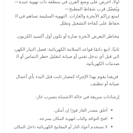
أولًا، احرص على وضع الفرن في منطقة ذات تهوية جيدة—
ويُفضّل قرب شفاط المطبخ—
لمنع تراكم الأبخرة والغازات. التهوية السليمة تساهم في ال
حفاظ على كفاءة التشغيل وتقلل
مخاطر التعرض لأبخرة ضارة أو تكون أول أكسيد الكربون.
ثانيًا، اتبع دائمًا قواعد السلامة الكهربائية: فصل التيار الكهرب
ائي قبل أي تدخل تقني أو صيانة لتقليل خطر التماس أو ال
صدمات الكهربائية.
فريقنا يقوم بهذا الإجراء كمعيار ثابت قبل البدء بأي أعمال
صيانة أو تنظيف.
إرشادات سريعة في حالة الاشتباه بتسرب غاز:
أغلق مصدر الغاز فورًا إن أمكن.
افتح النوافذ والباب لتهوية المكان بسرعة.
لا تستخدم أعواد النار أو المفاتيح الكهربائية داخل المكان.