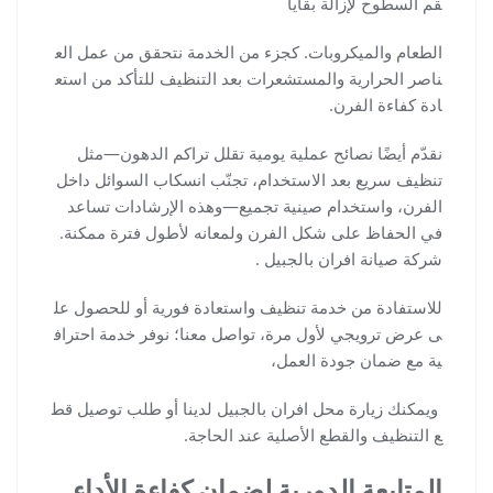
قّم السطوح لإزالة بقايا
الطعام والميكروبات. كجزء من الخدمة نتحقق من عمل الع
ناصر الحرارية والمستشعرات بعد التنظيف للتأكد من استع
ادة كفاءة الفرن.
نقدّم أيضًا نصائح عملية يومية تقلل تراكم الدهون—مثل
تنظيف سريع بعد الاستخدام، تجنّب انسكاب السوائل داخل
الفرن، واستخدام صينية تجميع—وهذه الإرشادات تساعد
في الحفاظ على شكل الفرن ولمعانه لأطول فترة ممكنة.
شركة صيانة افران بالجبيل .
للاستفادة من خدمة تنظيف واستعادة فورية أو للحصول عل
ى عرض ترويجي لأول مرة، تواصل معنا؛ نوفر خدمة احتراف
ية مع ضمان جودة العمل،
ويمكنك زيارة محل افران بالجبيل لدينا أو طلب توصيل قط
ع التنظيف والقطع الأصلية عند الحاجة.
المتابعة الدورية لضمان كفاءة الأداء