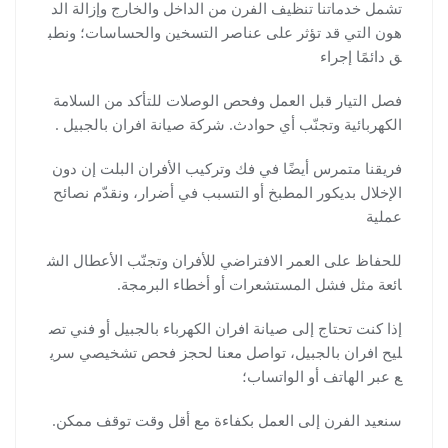
تشمل خدماتنا تنظيف الفرن من الداخل والخارج وإزالة الد
هون التي قد تؤثر على عناصر التسخين والحساسات؛ ونطب
ق دائمًا إجراء
فصل التيار قبل العمل وفحص الوصلات للتأكد من السلامة
الكهربائية وتجنّب أي حوادث. شركة صيانة افران بالجبيل .
فريقنا متمرس أيضًا في فك وتركيب الأفران البلت إن دون
الإخلال بديكور المطبخ أو التسبب في أضرار، ونقدّم نصائح
عملية
للحفاظ على العمر الافتراضي للأفران وتجنّب الأعطال الش
ائعة مثل فشل المستشعرات أو أخطاء البرمجة.
إذا كنت تحتاج إلى صيانة افران الكهرباء بالجبيل أو فني تص
ليح افران بالجبيل، تواصل معنا لحجز فحص تشخيصي سري
ع عبر الهاتف أو الواتساب؛
سنعيد الفرن إلى العمل بكفاءة مع أقل وقت توقف ممكن.