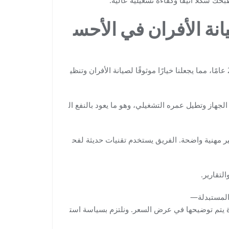
يانة الأفران في الأحس
أولًا، تتميز شركة صيانة افران بالاحساء بخبرة عملية تتجاوز 25 عامًا، مما يجعلنا خيارًا موثوقًا لصيانة الأفران وتنظي
هاز وتطيل عمره التشغيلي، وهو ما يعود بالنفع ال
ايير مهنية واضحة. الفريق يستخدم تقنيات حديثة لفح
لتقارير.
على قطع الغيار المستبدلة—
تم توضيحها في عرض السعر. ونلتزم بسياسة است