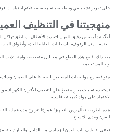
على تقرير تشخيصي وخطة صيانة مخصصة تلائم احتياجات فرنك
منهجيتنا في التنظيف العمي
أولًا، نبدأ بفحص دقيق للفرن لتحديد الأعطال ومناطق تراكم الد
بعناية—مثل الرفوف، السخانات القابلة للفك، وأطواق الباب—ل
بعد ذلك، تُنقع هذه القطع في محاليل متخصصة وآمنة تذيب ال
واد المستخدمة
متوافقة مع مواصفات المصنعين للحفاظ على الضمان وسلامة
نستخدم تقنيات بخارٍ بضغطٍ عالٍ لتنظيف الأفران الكهربائية و
لاعتماد على مواد كيميائية قاسية.
الفرن ومدى الاتساخ.
نعتني بتنظيف باب الفرن الزجاجي من الداخل والخارج ونتحقق 