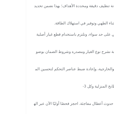
نة تنظيف دقيقة ومحددة الأهداف؛ بهذا نضمن تحديد
ثناء الطهي وتوفير في استهلاك الطاقة.
ئي على حد سواء، ونلتزم باستخدام قطع غيار أصلية
انة نشرح نوع الغيار ومصدره وشروط الضمان بوضو
ة والخارجية، وإعادة ضبط عناصر التحكم لتحسين الم
على سبيل المثال، نقترح جدول صيانة دوري كل 6 أشهر للمطابخ المنزلية وكل 3-
دوث أعطال مفاجئة. احجز فحصًا أوليًا الآن عبر اله