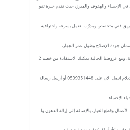
ق في الإحساء والهفوف والمبرز، حيث نقدم خبرة تفو
 فريق فني متخصص ومدرَّب، نعمل بسرعة واحترافية
 لضمان جودة الإصلاح وطول عمر الجهاز.
نوفر فحصًا فوريًا وتحديدًا دقيقًا للأعطال باستخدام أدوات حديثة، ومع عروضنا الحالية يمكنك الاستفادة من خصم 2
التنظيف والصيانة المشمولة بالشروط. للحجز السريع أو للاستعلام اتصل الآن على 0539351448 أو أرسل رسالة
اء الإحساء.
أعمال وقطع الغيار. بالإضافة إلى إزالة الدهون وا
ك شكلًا أنيقًا وكفاءة تشغيلية عالية.