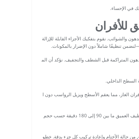
 في الإحساء.
ق للأفران
هون والشوائب. نقوم بتفكيك الأجزاء القابلة للإزالة
نضمن تنظيفًا شاملاً دون الإضرار بالمكونات.
دهون المتراكمة قبل الشطف والتجفيف. نؤكد أن الم
 السطح الداخلي.
أفران الغاز، مما يعقم الأسطح ويزيل الرواسب دون ا
هذه الطريقة تقلِّل زمن التجهيز؛ عمومًا تتراوح مدة عملية التنظيف العميق ما بين 90 إلى 180 دقيقة حسب حجم
من حالة الأختام وإعادة تركيب كل جزء بدقة. خطو