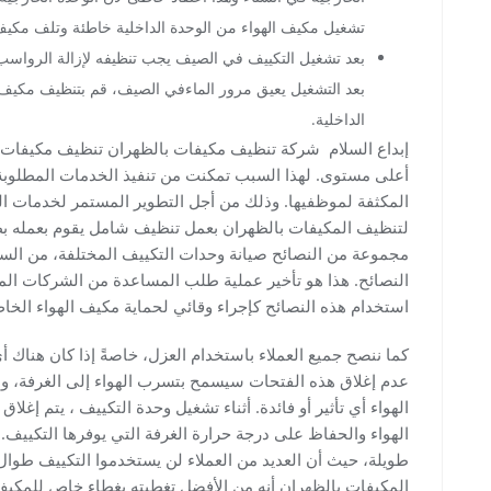
تشغيل مكيف الهواء من الوحدة الداخلية خاطئة وتلف مكيف 
بعد تشغيل التكييف في الصيف يجب تنظيفه لإزالة الرواسب و
بعد التشغيل يعيق مرور الماءفي الصيف، قم بتنظيف مكيف ال
الداخلية.
إبداع السلام شركة تنظيف مكيفات بالظهران تنظيف مكيفات ال
أعلى مستوى. لهذا السبب تمكنت من تنفيذ الخدمات المطلوب
المكثفة لموظفيها. وذلك من أجل التطوير المستمر لخدمات ا
لتنظيف المكيفات بالظهران بعمل تنظيف شامل يقوم بعمله بطري
مجموعة من النصائح صيانة وحدات التكييف المختلفة، من السه
النصائح. هذا هو تأخير عملية طلب المساعدة من الشركات ال
استخدام هذه النصائح كإجراء وقائي لحماية مكيف الهواء الخ
كما ننصح جميع العملاء باستخدام العزل، خاصةً إذا كان هناك 
عدم إغلاق هذه الفتحات سيسمح بتسرب الهواء إلى الغرفة، ولا
الهواء أي تأثير أو فائدة. أثناء تشغيل وحدة التكييف ، يتم إغل
الهواء والحفاظ على درجة حرارة الغرفة التي يوفرها التكييف. 
طويلة، حيث أن العديد من العملاء لن يستخدموا التكييف طوا
المكيفات بالظهران أنه من الأفضل تغطيته بغطاء خاص للمكيف 