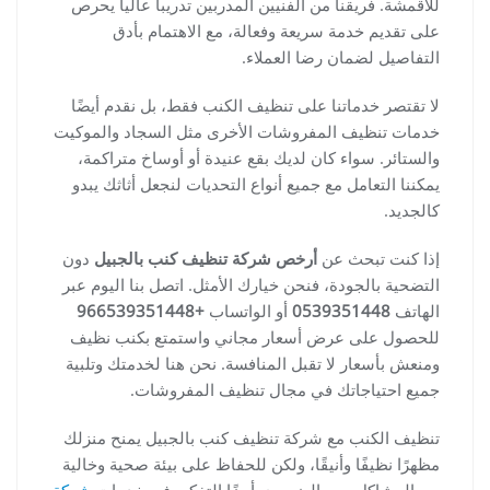
للأقمشة. فريقنا من الفنيين المدربين تدريباً عالياً يحرص
على تقديم خدمة سريعة وفعالة، مع الاهتمام بأدق
التفاصيل لضمان رضا العملاء.
لا تقتصر خدماتنا على تنظيف الكنب فقط، بل نقدم أيضًا
خدمات تنظيف المفروشات الأخرى مثل السجاد والموكيت
والستائر. سواء كان لديك بقع عنيدة أو أوساخ متراكمة،
يمكننا التعامل مع جميع أنواع التحديات لنجعل أثاثك يبدو
كالجديد.
إذا كنت تبحث عن
أرخص شركة تنظيف كنب بالجبيل
دون
التضحية بالجودة، فنحن خيارك الأمثل. اتصل بنا اليوم عبر
الهاتف
0539351448
أو الواتساب
+966539351448
للحصول على عرض أسعار مجاني واستمتع بكنب نظيف
ومنعش بأسعار لا تقبل المنافسة. نحن هنا لخدمتك وتلبية
جميع احتياجاتك في مجال تنظيف المفروشات.
تنظيف الكنب مع شركة تنظيف كنب بالجبيل يمنح منزلك
مظهرًا نظيفًا وأنيقًا، ولكن للحفاظ على بيئة صحية وخالية