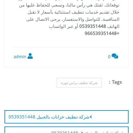
توقعاتك. ثقتك هي رأس مالنا، ونسعى للحفاظ عليها من
خلال تقديم خدمات تنظيف استثنائية بأسعار لا تقبل
المنافسة. للتواصل والاستفسار، يرجى الاتصال على
الهاتف
0539351448
أو عبر الواتساب
+966539351448
admin
0
Tags :
شركة تنظيف براس تنورة
تصفّح
المقالات
شركة تنظيف خزانات بالجبيل 0539351448