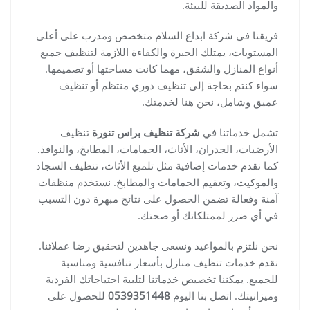
والمواد الصديقة للبيئة.
فريقنا في شركة ابداع السلام متخصص ومدرب على أعلى
المستويات، يمتلك الخبرة والكفاءة اللازمة لتنظيف جميع
أنواع المنازل والشقق، مهما كانت مساحتها أو تصميمها.
سواء كنتم بحاجة إلى تنظيف دوري منتظم أو تنظيف
عميق وشامل، نحن هنا لخدمتك.
تشمل خدماتنا في
شركة تنظيف براس تنورة
تنظيف
الأرضيات، الجدران، الأثاث، الحمامات، المطابخ، والنوافذ.
كما نقدم خدمات إضافية مثل تلميع الأثاث، تنظيف السجاد
والموكيت، وتعقيم الحمامات والمطابخ. نستخدم منظفات
آمنة وفعالة تضمن الحصول على نتائج مبهرة دون التسبب
في أي ضرر لممتلكاتك أو صحتك.
نحن نلتزم بالمواعيد ونسعى جاهدين لتحقيق رضا عملائنا.
نقدم خدمات تنظيف منازل بأسعار تنافسية ومناسبة
للجميع. يمكننا تخصيص خدماتنا لتلبية احتياجاتك الفردية
وميزانيتك. اتصل بنا اليوم
0539351448
للحصول على