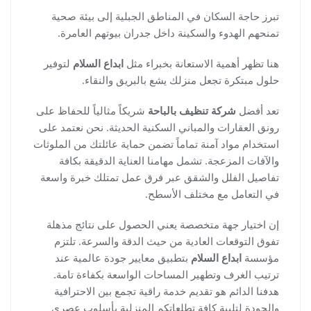
تبرز حاجة السكان في المناطق الجبلية إلى بيئة صحية
تمنحهم الهدوء والسكينة داخل جدران بيوتهم العامرة.
هنا تظهر أهمية الاستعانة بخبراء مثل
ابداع السلام
لتوفير
حلول مبتكرة تجعل منزلك يشع بالبريق والنقاء.
تعد أفضل
شركة تنظيف بالباحة
شريكاً مثالياً للحفاظ على
رونق العقارات والمباني السكنية الحديثة. نحن نعتمد على
استخدام مواد آمنة تماماً تضمن حماية عائلتك من الملوثات
والآفات المزعجة. تشمل مهامنا العناية الدقيقة بكافة
تفاصيل الفلل والشقق عبر فرق عمل تمتلك خبرة واسعة
في التعامل مع مختلف الأسطح.
إن اختيار جهة متخصصة يعني الحصول على نتائج مذهلة
تفوق التوقعات العادية من حيث الدقة والسرعة. تلتزم
مؤسسة
ابداع السلام
بتطبيق معايير جودة عالمية عند
ترتيب الغرف وتطهير المساحات الواسعة بكفاءة تامة.
هدفنا الدائم هو تقديم خدمة راقية تجمع بين الاحترافية
والجودة لتلبية كافة تطلعاتكم المنزلية بأسلوب عصري