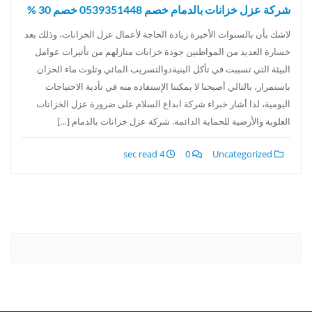
شركة عزل خزانات بالدمام خصم 0539351448 خصم 30 %
لاشك بأن بالسنوات الأخيرة زيادة الحاجة لأعمال عزل الخزانات، وذلك بعد
خسارة العديد من المواطنين جودة خزانات منازلهم من تأثيرات عوامل
البيئة التي تسببت في تأكل البنيةدوالتسريب المائي وتلوث ماء الخزان
باستمرار، بالتالي أصبحنا لا يمكننا الإستفاده منه في تأدية الاحتياجات
اليومية، لذا أشار خبراء شركة ابداع السلام على ضرورة عزل الخزانات
العلوية والأرضية للحماية الدائمة. شركة عزل خزانات بالدمام […]
4 sec read
0
Uncategorized