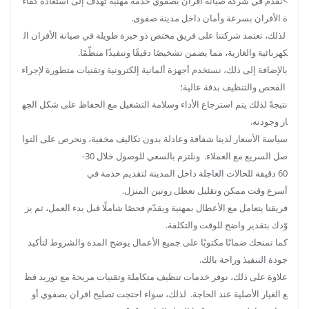
>نقدّم في شركة صيانة افران بصفوي خدمة مهنية تهدف إلى استعادة كفاء
ة الأفران بسرعة وأمان داخل مدينة صفوى.
لذلك، تعتمد شركتنا على فريق مختص ذو خبرة طويلة في صيانة الأفران ال
كهربائية والغازية، مما يضمن تشخيصًا دقيقًا وتنفيذًا منظّمًا.
بالإضافة إلى ذلك، نستخدم أجهزة ألمانية إلكترونية وتقنيات متطورة لإجراء
الفحص والتنظيف بدقة عالية؛
نتيجةً لذلك يتم استرجاع الأداء وسلامة التشغيل مع الحفاظ على شكل الجه
از وجودته.
سياسة الأسعار لدينا شفافة وعادلة بدون تكاليف مخفية، ونحرص على التوا
صل السريع مع العملاء. ونلتزم بالسعي للوصول خلال 30-
60 دقيقة للحالات العاجلة داخل المدينة لتقديم خدمة في
أسرع وقت ممكن وتقليل تعطل روتين المنزل.
فريقنا يتعامل مع الأعطال بمهنية ويقدّم فحصًا شاملًا قبل بدء العمل، ثم يز
وّدك بتقدير واضح للوقت والتكلفة.
كما نمنحك ضمانًا مكتوبًا على جميع الأعمال يوضح المدة والشروط لتأكيد
جودة التنفيذ وراحة بالك.
علاوة على ذلك، نوفر خدمات تنظيف متكاملة وتقنيات مريحة مع توريد قط
ع الغيار الأصلية عند الحاجة. لذلك، سواء احتجت تصليح افران بصفوي أو