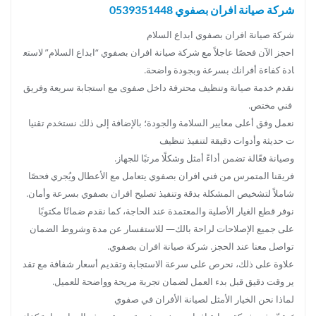
شركة صيانة افران بصفوي 0539351448
شركة صيانة افران بصفوي ابداع السلام
احجز الآن فحصًا عاجلاً مع شركة صيانة افران بصفوي “ابداع السلام” لاستع
ادة كفاءة أفرانك بسرعة وبجودة واضحة.
نقدم خدمة صيانة وتنظيف محترفة داخل صفوى مع استجابة سريعة وفريق
فني مختص.
نعمل وفق أعلى معايير السلامة والجودة؛ بالإضافة إلى ذلك نستخدم تقنيا
ت حديثة وأدوات دقيقة لتنفيذ تنظيف
وصيانة فعّالة تضمن أداءً أمثل وشكلًا مرتبًا للجهاز.
فريقنا المتمرس من فني افران بصفوي يتعامل مع الأعطال ويُجري فحصًا
شاملاً لتشخيص المشكلة بدقة وتنفيذ تصليح افران بصفوي بسرعة وأمان.
نوفر قطع الغيار الأصلية والمعتمدة عند الحاجة، كما نقدم ضمانًا مكتوبًا
على جميع الإصلاحات لراحة بالك— للاستفسار عن مدة وشروط الضمان
تواصل معنا عند الحجز. شركة صيانة افران بصفوي.
علاوة على ذلك، نحرص على سرعة الاستجابة وتقديم أسعار شفافة مع تقد
ير وقت دقيق قبل بدء العمل لضمان تجربة مريحة وواضحة للعميل.
لماذا نحن الخيار الأمثل لصيانة الأفران في صفوي