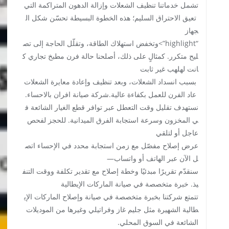
تشمل خدماتنا تنظيف الشعلات وإزالة الدهون المتراكمة التي
تعيق الاحتراق السليم؛ هذه الخطوة البسيطة تحسّن شكل ال
جهاز
“highlight”>وتخفض استهلاك الطاقة، وتقلّل الحاجة إلى تص
ليح متكرر. كمثالٍ على ذلك، أصلحنا حالة فرن مطبخ تجاري ك
انت لهلهب غير ثابت
بسبب انسداد الشعلات، وبعد تنظيف وإعادة معايرة الشعلات
عاد الفرن للعمل بكفاءة عالية.شركة صيانة افران بالاحساء.
نستهدف تقليل وقت التعطل عبر توافر قطع الغيار الشائعة ف
ي المخزون وسرعة استجابة الفرق الميدانية. للحجز لفحص
عاجل أو لتلقي
عرض إصلاح مفصّل مع زمن استجابة محدد في الإحساء اتص
ل الآن عبر الهاتف أو واتساب—
سنقدّم تقريرًا مبدئيًا وخطة إصلاح مع تقدير تكلفة ووقت التنف
يذ. خبرة متخصصة في صيانة الماركات الإيطالية
تتمتع شركتنا بخبرة متخصصة في صيانة وإصلاح الماركات الإي
طالية الشهيرة مثل جليم غاز وفراتيلي وغيرها من الموديلات
الشائعة في السوق المحلي.