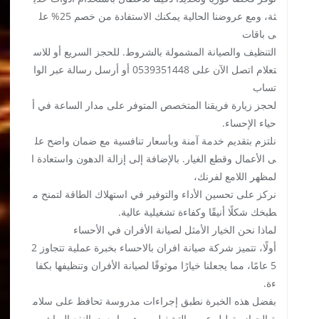
ثة، ومع عروضنا الحالية يمكنك الاستفادة من خصم 25% عل
ى باقات
التنظيف والصيانة المشمولة بالشروط. للحجز السريع أو للاس
تعلام اتصل الآن على 0539351448 أو أرسل رسالة عبر الوا
تساب
لحجز زيارة فريقنا المتخصص المتوفر على مدار الساعة في أ
حياء الإحساء.
نلتزم بتقديم خدمة آمنة وبأسعار تنافسية مع ضمان واضح عل
ى الأعمال وقطع الغيار. بالإضافة إلى إزالة الدهون واستعادة ا
لمظهر اللامع لفرنك،
نركز على تحسين الأداء والتوفير في استهلاك الطاقة لتمنح م
طبخك شكلًا أنيقًا وكفاءة تشغيلية عالية.
لماذا نحن الخيار الأمثل لصيانة الأفران في الأحساء
أولًا، تتميز شركة صيانة افران بالاحساء بخبرة عملية تتجاوز 2
5 عامًا، مما يجعلنا خيارًا موثوقًا لصيانة الأفران وتنظيفها بكفا
ءة.
بفضل هذه الخبرة نطبق إجراءات مدروسة تحافظ على سلام
ة الجهاز وتطيل عمره التشغيلي، وهو ما يعود بالنفع المباشر