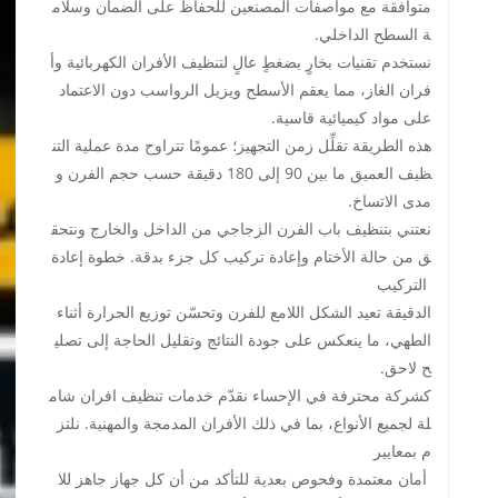
متوافقة مع مواصفات المصنعين للحفاظ على الضمان وسلام
ة السطح الداخلي.
نستخدم تقنيات بخارٍ بضغطٍ عالٍ لتنظيف الأفران الكهربائية وأ
فران الغاز، مما يعقم الأسطح ويزيل الرواسب دون الاعتماد
على مواد كيميائية قاسية.
هذه الطريقة تقلِّل زمن التجهيز؛ عمومًا تتراوح مدة عملية التن
ظيف العميق ما بين 90 إلى 180 دقيقة حسب حجم الفرن و
مدى الاتساخ.
نعتني بتنظيف باب الفرن الزجاجي من الداخل والخارج ونتحق
ق من حالة الأختام وإعادة تركيب كل جزء بدقة. خطوة إعادة
التركيب
الدقيقة تعيد الشكل اللامع للفرن وتحسّن توزيع الحرارة أثناء
الطهي، ما ينعكس على جودة النتائج وتقليل الحاجة إلى تصلي
ح لاحق.
كشركة محترفة في الإحساء نقدّم خدمات تنظيف افران شام
لة لجميع الأنواع، بما في ذلك الأفران المدمجة والمهنية. نلتز
م بمعايير
أمان معتمدة وفحوص بعدية للتأكد من أن كل جهاز جاهز للا