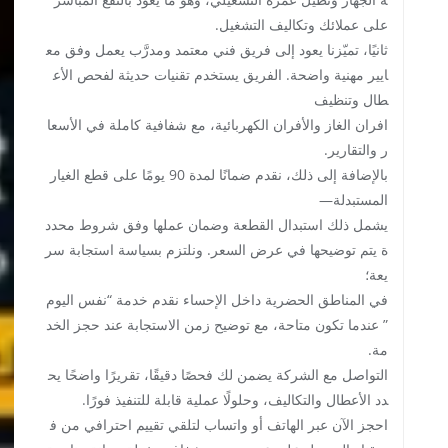
على عملائك وتكاليف التشغيل.
ثانيًا، تميّزنا يعود إلى فريق فني معتمد ومدرَّب يعمل وفق مع
ايير مهنية واضحة. الفريق يستخدم تقنيات حديثة لفحص الأع
طال وتنظيف
افران الغاز والأفران الكهربائية، مع شفافية كاملة في الأسعا
ر والتقارير.
بالإضافة إلى ذلك، نقدم ضمانًا لمدة 90 يومًا على قطع الغيار
المستبدلة—
يشمل ذلك استبدال القطعة وضمان عملها وفق شروط محدد
ة يتم توضيحها في عرض السعر. ونلتزم بسياسة استجابة سر
يعة؛
في المناطق الحضرية داخل الإحساء نقدم خدمة “نفس اليوم
” عندما تكون متاحة، مع توضيح زمن الاستجابة عند حجز الخد
مة.
التواصل مع الشركة يضمن لك فحصًا دقيقًا، تقريرًا واضحًا يح
دد الأعطال والتكاليف، وحلولًا عملية قابلة للتنفيذ فورًا.
احجز الآن عبر الهاتف أو واتساب لتلقي تقييم احترافي من ف