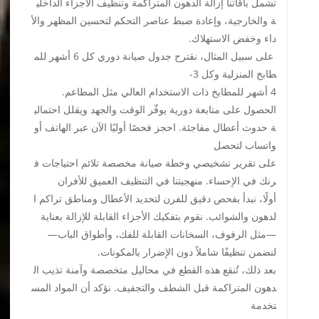
تشمل باقاتنا إزالة الدهون المتراكمة وتنظيف الأجزاء الداخلي
ة والخارجية، وإعادة ضبط عناصر التحكم لتحسين المظهر والأ
داء وخفض الاستهلاك.
على سبيل المثال، نقترح جدول صيانة دوري كل 6 أشهر للم
طابخ المنزلية وكل 3-
4 أشهر للمطابخ ذات الاستخدام العالي مثل المطاعم.
الحصول على متابعة دورية يوفّر الوقت والجهد ويقلل احتمالي
ة حدوث أعطال مفاجئة. احجز فحصًا أوليًا الآن عبر الهاتف أو
واتساب لتحصل
على تقرير تشخيصي وخطة صيانة مخصصة تلائم احتياجات ف
رنك في الإحساء. منهجيتنا في التنظيف العميق للأفران
أولًا، نبدأ بفحص دقيق للفرن لتحديد الأعطال ومناطق تراكم ا
لدهون والشوائب. نقوم بتفكيك الأجزاء القابلة للإزالة بعناية
—مثل الرفوف، السخانات القابلة للفك، وأطواق الباب—
لنضمن تنظيفًا شاملاً دون الإضرار بالمكونات.
بعد ذلك، تُنقع هذه القطع في محاليل متخصصة وآمنة تذيب ال
دهون المتراكمة قبل الشطف والتجفيف. نؤكد أن المواد المس
تخدمة