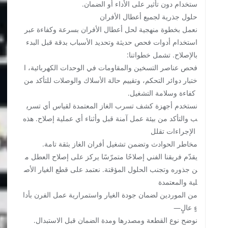
ستخدام دون تأثير على الأداء أو الضمان.
حلول جذرية لجميع أعطال الأفران
نعمل بخطوة منهجية لحل أعطال الأفران بسرعة وكفاءة عبر
استخدام أدوات فحص حديثة وتحديد الأسباب بدقة قبل البدء
بالإصلاح. تشمل خطواتنا:
فحص عناصر التسخين والمقاومات في الوحدات الكهربائية، ا
ختبار دوائر التحكم، وتقييم حالة الأسلاك والوصلات للتأكد من
كفاءة وسلامة التشغيل.
نستخدم أجهزة كشف تسرب الغاز المعتمدة لقياس أي تسري
ب والتأكد من بيئة عمل آمنة قبل وأثناء أي عملية إصلاح. هذه
الإجراءات تقلل
مخاطر الحوادث وتضمن تشغيل أفران الغاز بثقة تامة.
يقدّم فريقنا الفني إصلاحًا متمرّسًا يركز على إصلاح العطل م
ن جذوره وتجنب الحلول المؤقتة. نعتمد على قطع الغيار الأص
لية والمعتمدة
من الموردين لضمان جودة الغيار واستمرارية عمل الفرن بأدا
ءٍ عالٍ—
نوضح نوع القطعة ومصدرها ومدة الضمان قبل الاستبدال.