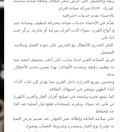
ريقنا والحصول على عرض سعر شفاف وخطة صيانة مناسبة
لفرنك. tion] شركة صيانة افران
بالاحساء تقدم خدمات احترافية
نقدّم في الإحساء خدمات صيانة محترفة لتنظيف وصيانة جمي
ع أنواع الفرن، سواء كانت أفران منزلية أو تجارية. تركّز خدم
اتنا على
الحل الجذري للأعطال مع الحرص على جودة العمل وسلامة
التشغيل.
فريق الصيانة الفني لدينا مدرّب على أعلى مستوى لتنفيذ صيا
نة تنظيف دقيقة ومحددة الأهداف؛ بهذا نضمن تحديد الأعطال
بدقة
وتحسين توزيع الحرارة داخل الفرن مما يؤدي إلى ثبات الأداء
أثناء الطهي وتوفير في استهلاك الطاقة.
كما نتمتع بخبرة واسعة في تصليح أفران الغاز والفرن الكهربا
ئي على حد سواء، ونلتزم باستخدام قطع غيار أصلية عند الحا
جة للحفاظ
على سلامة العائلة وإطالة عمر الجهاز. عند تقديم عرض الصيا
نة نشرح نوع الغيار ومصدره وشروط الضمان بوضوح.