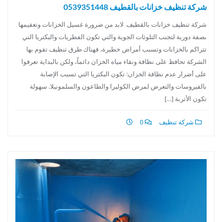
شركة تنظيف خزانات بالقطيف 0539351448
شركة تنظيف خزانات بالقطيف لابد من ضرورة غسيل الخزانات وتعقيمها
بصفة دورية لتجنب التلوثات الجوية والتي تكون الفطريات والبكتريا التي
تتراكم بالخزانات وتسبب أمراض خطيرة، فهناك طرق تنظيف تقوم بها
الشركة تحافظ على نظافة ونقاء مياه الخزان دائماً، ولكن بالبداية تعرفوا
على أضرار عدم نظافة الخزان: تكون البكتريا التي تسبب الإصابة
بالفيروسات والتعرض لمرض الكوليرا والطاعون والسلمونيلا. سهولة
تكون الأتربة […]
شركة تنظيف
0