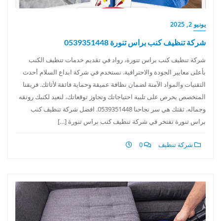
يونيو 2, 2025
شركة تنظيف كنب براس تنورة 0539351448
شركة تنظيف كنب براس تنورة، رواد في تقديم خدمات تنظيف الكنب
بأعلى معايير الجودة والاحترافية. نستخدم في شركة ابداع السلام أحدث
التقنيات والمواد الآمنة لضمان نظافة عميقة وحماية فائقة لأثاثك. فريقنا
المتخصص يحرص على تلبية احتياجاتك وتجاوز توقعاتك، لنعيد لكنبك رونقه
وجماله. ثقتك هي سر نجاحنا 0539351448. افضل شركة تنظيف كنب
براس تنورة نفتخر في شركة تنظيف كنب براس تنورة […]
شركة تنظيف
0