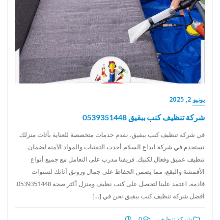
يونيو 2, 2025
شركة تنظيف كنب ببقيق 0539351448
في شركة تنظيف كنب ببقيق، نقدم خدمات متخصصة للعناية بأثاث منزلك.
نستخدم في شركة ابداع السلام أحدث التقنيات والمواد الآمنة لضمان
تنظيف عميق وفعال لكنبك. فريقنا مدرب على التعامل مع جميع أنواع
الأقمشة والبقع، مما يضمن الحفاظ على جمال ورونق أثاثك لسنوات
قادمة. اعتمد علينا لتحصل على كنب نظيف ومنزل أكثر صحة 0539351448.
افضل شركة تنظيف كنب ببقيق نحن في […]
شركة تنظيف
0