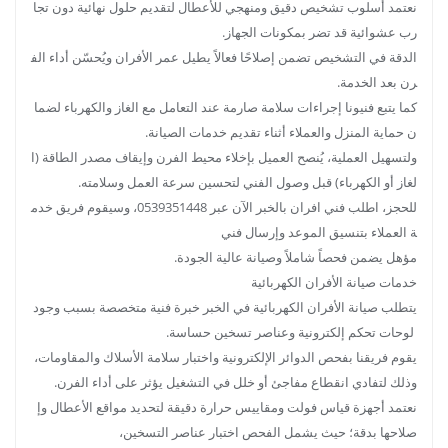
نعتمد أسلوب تشخيص دقيق ومنهجي للأعطال لتقديم حلول نهائية دون تجا
رب عشوائية قد تضر بمكونات الجهاز.
الدقة في التشخيص تضمن إصلاحًا فعالاً يطيل عمر الأفران ويُحسّن أداء الف
رن بعد الخدمة.
كما يتبع فنيونا إجراءات سلامة صارمة عند التعامل مع الغاز والكهرباء لضما
ن حماية المنزل والعملاء أثناء تقديم خدمات الصيانة.
ولتسهيل العملية، يُنصح العميل بإخلاء محيط الفرن وإيقاف مصدر الطاقة (ا
لغاز أو الكهرباء) قبل وصول الفني لتحسين سرعة العمل وسلامته.
للحجز، اطلب فني افران بالخبر الآن عبر 0539351448، وسيقوم فريق خدم
ة العملاء بتنسيق الموعد وإرسال فني
مؤهل يضمن فحصاً شاملاً وصيانة عالية الجودة.
خدمات صيانة الأفران الكهربائية
يتطلب صيانة الأفران الكهربائية في الخبر خبرة فنية متخصصة بسبب وجود
لوحات تحكم إلكترونية وعناصر تسخين حساسة.
يقوم فريقنا بفحص الدوائر الإلكترونية واختبار سلامة الأسلاك والمقاومات،
وذلك لتفادي انقطاع مفاجئ أو خلل في التشغيل يؤثر على أداء الفرن.
نعتمد أجهزة قياس فولت ومقاييس حرارة دقيقة لتحديد مواقع الأعطال وإ
صلاحها بدقة؛ حيث يشمل الفحص اختبار عناصر التسخين،