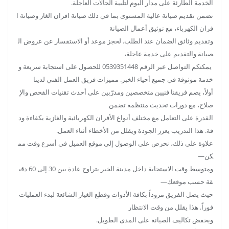
الخدمة الطارئة على مدار اليوم لتلبية الحالات العاجلة.
نضمن تقديم صيانة عالية المستوى بما في ذلك صيانة افران الغاز وصيانة ا
فران الكهرباء، مع توثيق أعمال الصيانة
وتقديم وثائق الضمان عند الطلب. لحجز موعد أو الاستفسار عن عروض ال
صيانة والتقديم على خدمة عاجلة،
يمكنكم التواصل عبر الرقم 0539351448 للحصول على استجابة سريعة و
خدمة موثوقة في جميع أحياء الخبر. مميزات فريق العمل الفني لدينا
أولاً، يضم فريقنا فنيين متخصصين ومدرّبين على أحدث تقنيات الفحص والإ
صلاح، مع دورات تحديث منتظمة تضمن
القدرة على التعامل مع مختلف أنواع الأفران الكهربائية والغازية بكفاءة ود
قة. هذا التدريب يعزز الجودة ويقلل من الأخطاء أثناء العمل.
علاوة على ذلك، نحرص على الوصول إلى موقع العميل في أسرع وقت مم
كن—
ومتوسط وقت الاستجابة داخل مدينة الخبر يتراوح عادة بين 30 إلى 60 دقي
قة حسب موقعك—
حيث يصل الفريق مزوداً بكافة الأدوات وقطع الغيار الشائعة لبدء العمليات
فوراً. هذا يقلل من وقت الانتظار
ويخفض تكاليف الصيانة على المدى الطويل.