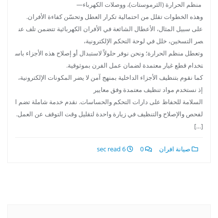
منظم الحرارة (الثرموستات)، ووصلات الكهرباء—
وهذه الخطوات تقلل من احتمالية تكرار العطل وتحسّن كفاءة الأفران.
على سبيل المثال، الأعطال الشائعة في الأفران الكهربائية تتضمن تلف عن
صر التسخين، خلل في لوحة التحكم الإلكترونية،
وتعطل منظم الحرارة؛ ونحن نوفر حلولاً لاستبدال أو إصلاح هذه الأجزاء باس
تخدام قطع غيار معتمدة لضمان عمل الفرن بموثوقية.
كما نقوم بتنظيف الأجزاء الداخلية بمنهج آمن لا يضر المكونات الإلكترونية،
إذ نستخدم مواد تنظيف معتمدة وفق معايير
السلامة للحفاظ على دارات التحكم والحساسات. نقدم خدمة شاملة تضم ا
لفحص والإصلاح والتنظيف في زيارة واحدة لتقليل وقت التوقف عن العمل.
[…]
صيانة افران
0
6 sec read