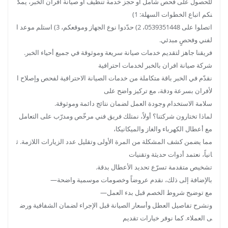
للحصول على فحص شامل أو حجز خدمة تنظيف أو صيانة افران الخبر، يمك
نكم اتباع الخطوات السهلة: 1)
اتصلوا على 0539351448، 2) حدّدوا نوع الجهاز وموقعكم، 3) استلم موعد ا
لفني وفحصٍ مبدئي.
فريقنا جاهز لتقديم خدمات صيانة سريعة وموثوقة في جميع أحياء الخبر.
شركة صيانة افران بالخبر لخدمات احترافية
نقدّم في الخبر باقة متكاملة من خدمات الصيانة الاحترافية لفحص وإصلاح ا
لأفران بسرعة ودقة، مع تركيز واضح على
سلامة الاستخدام وجودة العمل لضمان نتائج دائمة وموثوقة.
لماذا تختارون شركتنا؟ أولاً، نمتلك فريق فني مرخّص ومدرّب على التعامل
مع أعطال الكهرباء والغاز والميكانيكا،
مما يضمن كشف المشكلة من المرة الأولى وتقليل عدد الزيارات اللازمة. ث
انياً، نعتمد أدوات حديثة وتقنيات
تشخيص متقدمة تسرّع تحديد الأعطال بدقة.
بالإضافة إلى ذلك، نقدم عروضاً وخصومات موسمية واضحة—
مع توضيح شروط الخصم قبل بدء العمل—
ونشرح تفاصيل العطل وأسعار الصيانة قبل الإجراء لضمان الشفافية ورض
ى العملاء. كما نوفر خيارات تقديم