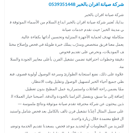
شركة صيانة افران بالخبر 0539351448
شركة صيانة افران بالخبر
بدايةً، تُعتبر شركة صيانة افران بالخبر ابداع السلام من الأسماء الموثوقة ف
ي مدينة الخبر؛ حيث نقدم خدمات صيانة
متكاملة تهدف لحماية الأجهزة المنزلية وتحسين أدائها بكفاءة عالية.
يعمل معنا فريق متخصص ومدرّب يملك خبرة طويلة في فحص وإصلاح مختل
ف الموديلات، ونحرص على تقديم فحوص
دقيقة وخطوات احترافية تضمن تشغيل الفرن بأعلى معايير الجودة والسلا
مة.
علاوة على ذلك، نضع استجابة الطوارئ وسرعة الوصول أولوية قصوى، فنغ
طي جميع أحياء الخبر لتسهيل الوصول وتقليل وقت الانتظار،
ممّا يضمن راحة العائلات واستمرارية عمل المطبخ بدون تعطيل.
إضافة إلى ما سبق، وبفضل التزامنا بالجودة والدقة، أصبحنا خيار العملاء ال
ذين يبحثون عن شركة محترفة تقدم صيانة موثوقة ونتائج ملموسة —
على سبيل المثال أعِدْنا تشغيل فرن تالف بالكامل بعد فحص شامل واستبد
ال قطع معتمدة خلال زيارة واحدة.
للمزيد من المعلومات أو لتحديد موعد فحص، يسعدنا تقديم الخدمة وتوضي