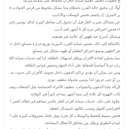
ح خطوات العمل. أهمية صيانة الأفران للحفاظ على سلامة منزلك
أولاً، إن تدقيق حالة الفرن بانتظام يحدّ بشكل ملحوظ من فرص الحوادث ف
ي المنزل؛ إذ يكشف فحص الوصلات والأنابيب
عن مشاكل تسرب الغاز قبل أن تتحول إلى مخاطر كبيرة. لذلك نوصي بإجر
اء فحصٍ احترافي مرة كل 6 أشهر كحد أدنى،
وبشكل أسرع عند ظهور أي علامة غير طبيعية.
بالإضافة إلى ذلك، تضمن صيانة الفرن الدورية توزيع حرارة متساوٍ داخل ح
جر الطهي وتمنع احتراق الطعام أو طهيه بشكل غير متساوٍ،
مما يحسّن كفاءة الأفران ويقلل استهلاك الطاقة. لذا تُعد خدمات صيانة الأف
ران جزءاً أساسياً للحفاظ على أداء الجهاز وخفض فواتير الطاقة.
ومن ثم، يمكن أن يؤدي تراكم الدهون داخل تجويف الأفران إلى حدوث ش
رر أو حتى حريق؛ لذا نوصي بجدولة تنظيف دوري
لإزالة بقايا الدهون والشوائب. تنظيف الأجزاء الحساسة مثل الشعلات وشب
كات التهوية كل ثلاثة إلى ستة أشهر يساعد كثيراً في الوقاية.
علاوة على ذلك، خدمات صيانة افران الغاز بالخبر تساهم في إطالة العمر ا
لافتراضي للجهاز وتجنب تكاليف استبدال باهظة.
فحص بسيط للضغط والوصلات كل فترة يوفر عليك مصروفات كبيرة على ا
لمدى الطويل ويقلل من مخاطر الأعطال المفاجئة.